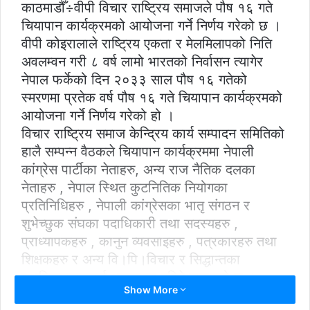
काठमाडौँ÷वीपी विचार राष्ट्रिय समाजले पौष १६ गते
चियापान कार्यक्रमको आयोजना गर्ने निर्णय गरेको छ ।
वीपी कोइरालाले राष्ट्रिय एकता र मेलमिलापको निति
अवलम्वन गरी ८ वर्ष लामो भारतको निर्वासन त्यागेर
नेपाल फर्केको दिन २०३३ साल पौष १६ गतेको
स्मरणमा प्रतेक वर्ष पौष १६ गते चियापान कार्यक्रमको
आयोजना गर्ने निर्णय गरेको हो ।
विचार राष्ट्रिय समाज केन्द्रिय कार्य सम्पादन समितिको
हालै सम्पन्न वैठकले चियापान कार्यक्रममा नेपाली
कांग्रेस पार्टीका नेताहरु, अन्य राज नैतिक दलका
नेताहरु , नेपाल स्थित कुटनितिक नियोगका
प्रतिनिधिहरु , नेपाली कांग्रेसका भातृ संगठन र
शुभेच्छुक संघका पदाधिकारी तथा सदस्यहरु ,
प्राध्यापकहरु , कानुन व्यवसाइहरु , पत्रकारहरु तथा
शिक्षकहरु र अन्य वि।पि।विचार र सिद्धान्तका
शुभचिन्तकहरुलाई आमन्त्रण गरिने जनाएको छ ।
Show More
समाजको वैठकले समाजको प्राज्ञ समुहले उहाहरुलाई