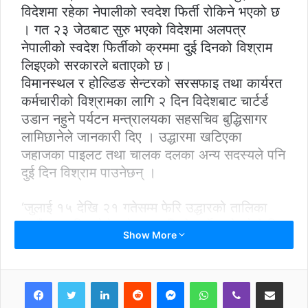
विदेशमा रहेका नेपालीको स्वदेश फिर्ती रोकिने भएको छ
। गत २३ जेठबाट सुरु भएको विदेशमा अलपत्र
नेपालीको स्वदेश फिर्तीको क्रममा दुई दिनको विश्राम
लिइएको सरकारले बताएको छ।
विमानस्थल र होल्डिङ सेन्टरको सरसफाइ तथा कार्यरत
कर्मचारीको विश्रामका लागि २ दिन विदेशबाट चार्टर्ड
उडान नहुने पर्यटन मन्त्रालयका सहसचिव बुद्धिसागर
लामिछानेले जानकारी दिए । उद्धारमा खटिएका
जहाजका पाइलट तथा चालक दलका अन्य सदस्यले पनि
दुई दिन विश्राम पाउनेछन् ।
‘जुलाई १५ देखि २१ गतेसम्म फेरि उद्धारको तालिका
आउँछ,’ लामिछानेले भने,’त्यसपछि के गर्ने भन्नेबारे फेरि
Show More
कोभिड-१९ संकट व्यवस्थापन केन्द्र (सीसीएमसी)ले
निर्णय गर्छ ।’
अहिलेसम्म करिब २२ हजार नेपाली आफ्नै खर्चमा टिकट
LinkedIn
Reddit
Messenger
WhatsApp
Viber
Share via Email
काटेर चार्टर्ड फ्लाइटबाट फर्किएका छन् । नेपाल