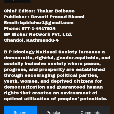
अब भने सरकारले पनि कुनै गन्तव्यबाट नियमित फ्लाइट
गराउन सकिन्छ कि भनेर छलफल भने सुरु गरेको छ ।
Chief Editor: Thakur Belbase
सहसचिव लामिछानेका अनुसार केही सहज गन्तव्यबाट
Publisher : Rewati Prasad Bhusal
नियमित उडान थाल्नेबारे छलफल सुरु भएको छ । तर
Email:
bpbichar1@gmail.com
नेपालले चाहेर मात्रै नियमित उडान सम्भव नहुने भएकाले
Phone: 977-1-4417934
सम्बन्धित देशको नीति र विधिका आधारमा निर्णय गरिने
BP Bichar Network Pvt. Ltd.
लामिछानेले बताए ।
Chandol, Kathmandu-4
‘सबै गन्तव्यमा नियमित फ्लाइट खोल्न सकिँदैन तर जुन
B P Ideology National Society foresees a
गन्तव्यमा सम्भव छ। त्यहाँबाट नियमित फ्लाइट खोल्न
democratic, rightful, gender-equitable, and
सकिन्छ कि भनेर छलफलमा छौं,’ उनले भने, ‘तर नेपालमै
socially inclusive society where peace,
पनि संक्रमणको दर बढ्दो क्रमममा रहेकाले निर्णय लिन
progress, and prosperity are established
कठिन छ ।’
through encouraging political parties,
सम्बन्धित देशले पनि नेपालबाट नियमित फ्लाइट गर्न
youth, women, and deprived citizens for
चहानुपर्ने भन्दै लामिछानेले सबै पक्षको अध्ययन र
democratization and guaranteed human
rights that creates an environment of
विश्लेषण गरेर मात्रै निर्णय गर्न सकिने बताए ।
optimal utilization of peoples’ potentials.
स्राेतः अनलाइन खबर
Recent
Popular
Comments