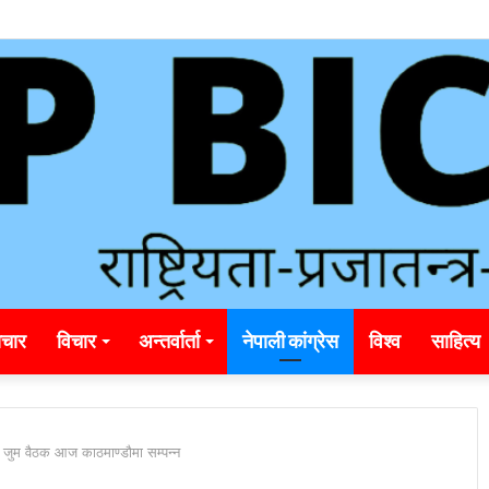
unding_rainbet_empower_informed_crypto_wagering_decision
चार
विचार
अन्तर्वार्ता
नेपाली कांग्रेस
विश्व
साहित्य
को जुम वैठक आज काठमाण्डौमा सम्पन्न