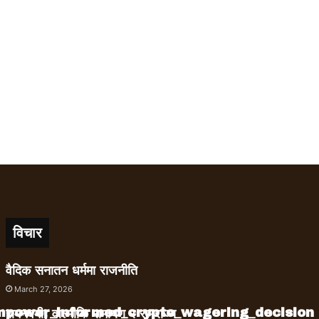
विचार
वैदिक सनातन धर्ममा राजनीति
March 27, 2026
empower_informed_crypto_wagering_decision
रामनवमी, वाल्मीकि रामायण र रामराज्य