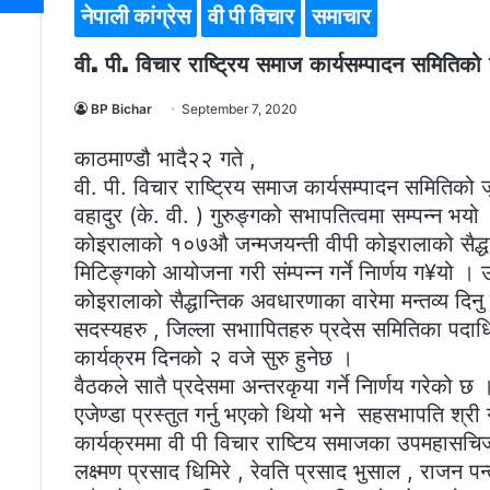
नेपाली कांग्रेस
वी पी विचार
समाचार
वी. पी. विचार राष्ट्रिय समाज कार्यसम्पादन समितिक
BP Bichar
September 7, 2020
काठमाण्डौ भादै२२ गते ,
वी. पी. विचार राष्ट्रिय समाज कार्यसम्पादन समिति
वहादुर (के. वी. ) गुरुङ्गको सभापतित्वमा सम्पन्न भय
कोइरालाको १०७औ जन्मजयन्ती वीपी कोइरालाको सैद्धान
मिटिङ्गको आयोजना गरी संम्पन्न गर्ने निार्णय ग¥यो । उ
कोइरालाको सैद्धान्तिक अवधारणाका वारेमा मन्तव्य दिनु
सदस्यहरु , जिल्ला सभाापितहरु प्रदेस समितिका पदाधि
कार्यक्रम दिनको २ वजे सुरु हुनेछ ।
वैठकले सातै प्रदेसमा अन्तरकृया गर्ने निार्णय गरेक
एजेण्डा प्रस्तुत गर्नु भएको थियो भने सहसभापति श्र
कार्यक्रममा वी पी विचार राष्टिय समाजका उपमहासचिज रा
लक्ष्मण प्रसाद धिमिरे , रेवति प्रसाद भुसाल , राजन 