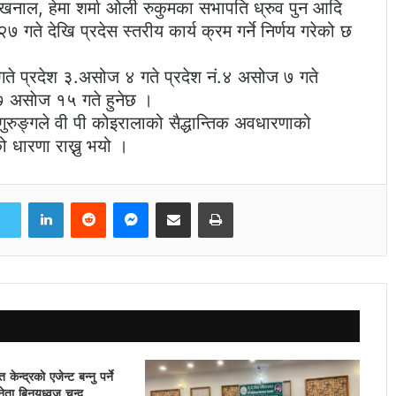
भा खनाल, हेमा शर्मा ओली रुकुमका सभापति ध्रुव पुन आदि
 गते देखि प्रदेस स्तरीय कार्य क्रम गर्ने निर्णय गरेको छ
ते प्रदेश ३.असोज ४ गते प्रदेश नं.४ असोज ७ गते
७ असाेज १५ गते हुनेछ ।
रुङ्गले वी पी कोइरालाको सैद्धान्तिक अवधारणाको
ो धारणा राख्नु भयो ।
LinkedIn
Reddit
Messenger
Share via Email
Print
ेन्द्रकाे एजेन्ट बन्नु पर्ने
नेता बिनयध्वज चन्द