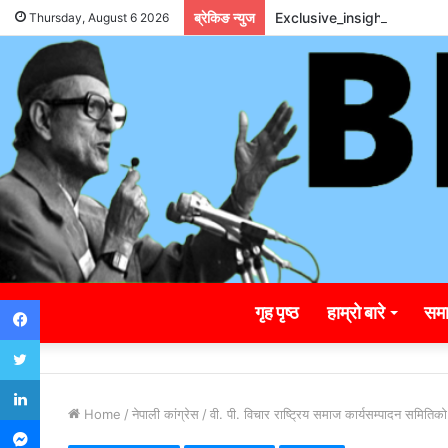
ब्रेकिङ न्युज
Exclusive_insights_surro
Thursday, August 6 2026
Facebook
गृह पृष्ठ
हाम्रो बारे
समा
Twitter
LinkedIn
Home
/
नेपाली कांग्रेस
/
वी. पी. विचार राष्ट्रिय समाज कार्यसम्पादन समिति
Messenger