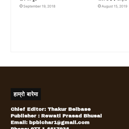
September 19, 2018
August 15, 2019
हाम्रो बारेमा
Chief Editor: Thakur Belbase
Publisher : Rewati Prasad Bhusal
Email:
bpbichar1@gmail.com