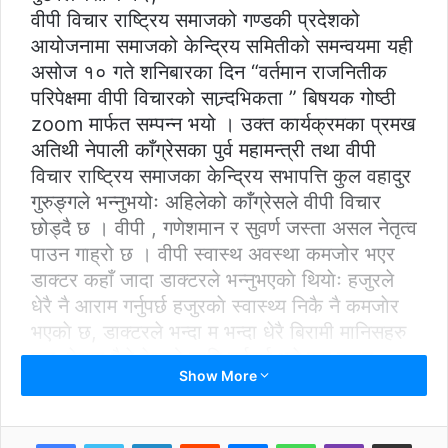
वीपी विचार राष्ट्रिय समाजको गण्डकी प्रदेशको
आयोजनामा समाजको केन्द्रिय समितीको समन्वयमा यही
असोज १० गते शनिबारका दिन “वर्तमान राजनितीक
परिपेक्षमा वीपी विचारको सान्र्दभिकता ” बिषयक गोष्ठी
zoom मार्फत सम्पन्न भयो । उक्त कार्यक्रमका प्रमख
अतिथी नेपाली काँग्रेसका पुर्व महामन्त्री तथा वीपी
विचार राष्ट्रिय समाजका केन्द्रिय सभापत्ति कुल वहादुर
गुरुङ्गले भन्नुभयोः अहिलेको काँग्रेसले वीपी विचार
छोड्दै छ । वीपी , गणेशमान र सुवर्ण जस्ता असल नेतृत्व
पाउन गाह्रो छ । वीपी स्वास्थ अवस्था कमजोर भएर
डाक्टर कहाँ जादा डाक्टरले भन्नुभएकाे थियाेः हजुरले
धेरै नै आराम गर्नुपर्छ हजुरकाे स्वास्थ्य निकै नै कमजाेर
भएकाे छ, डाक्टरले भन्दा म भन्दा धेरै बिरामी मानिसहरु
छन् देशमा मैले देशको लागि गर्नुपर्छ भने,एक महान
Show More
व्यक्ति वीपी थिए र वास्तवमा भन्ने हो भने वीपी को
विचारलाई नेपाली काँग्रेसले लागू गर्नुपर्छ अनि मात्र
नेपाली काँग्रेस सफलताको शिखरमा पुग्छ उहाँले
LinkedIn
Reddit
Messenger
WhatsApp
Viber
Share via Email