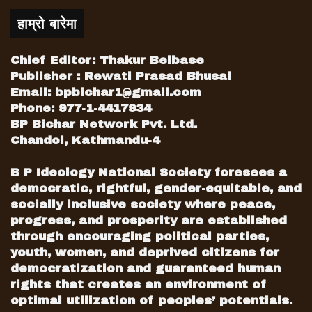
प्रधानमन्त्री बनेका पदका लागि होईन देश र जनताका
भलाईको लागि हो वीपीले भन्नुहुन्थ्यो । आज काँग्रेसले
हाम्रो बारेमा
पद र सक्ताको लागि राजनिती गर्दै छ ,उहाँले भन्नुभयो ।
कार्यक्रमका प्रमुख वक्ता प्रा.डा बद्री नारायण गौतमले
Chief Editor: Thakur Belbase
Publisher : Rewati Prasad Bhusal
भन्नुभयोे ःजब सम्म जनता जागन सक्दैन, तब सम्म
Email:
bpbichar1@gmail.com
प्रजातन्त्र राम्रो हुन सक्दैन,आफ्नो देशको प्राकृतिक
Phone: 977-1-4417934
स्रोत र साधन जति छ , त्यो उपयोग गर्नुपर्छ विदेशी
BP Bichar Network Pvt. Ltd.
सहयोगमा मात्र आश्रित हुनुहुदैन वीपीले भन्नुहुन्थ्यो ।
Chandol, Kathmandu-4
वीपी देश र जनता भनेपछि आफ्नो स्वास्थलाई समेत
ख्याल नगरी लाग्नुहुन्थ्यो । वीपी विरामी परेर डाक्टरकहाँ
B P Ideology National Society foresees a
जादा डाक्टरले वीपीलाई भन्नुभयो ,तपाइको जीवन अब
democratic, rightful, gender-equitable, and
२ बर्षको लागि मात्र छ तपाईको अब अन्तिम अबस्था
socially inclusive society where peace,
progress, and prosperity are established
आईसक्यो भनेर डाक्टरले वीपीलाई भन्दा पनि वीपी देश र
through encouraging political parties,
जन्ताको भनेपछि आफ्नो स्वास्थलाई समेत ख्याल नगरी
youth, women, and deprived citizens for
लाग्नुहुन्थ्यो । तपाईहरु सोच्नुहोस त के पार्टीमा आज
democratization and guaranteed human
यस्ता व्यक्तिहरु छन् त, पक्कै पनि छैनन ,यदि भएका भए
rights that creates an environment of
आज पार्टीमा यस्तो विद्रोह , विचलन , गुटबन्दी आउने
optimal utilization of peoples’ potentials.