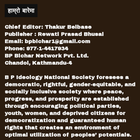
हाम्रो बारेमा
Chief Editor: Thakur Belbase
Publisher : Rewati Prasad Bhusal
Email:
bpbichar1@gmail.com
Phone: 977-1-4417934
BP Bichar Network Pvt. Ltd.
Chandol, Kathmandu-4
B P Ideology National Society foresees a
democratic, rightful, gender-equitable, and
socially inclusive society where peace,
progress, and prosperity are established
through encouraging political parties,
youth, women, and deprived citizens for
democratization and guaranteed human
rights that creates an environment of
optimal utilization of peoples’ potentials.