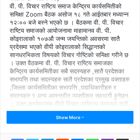
वी. पी. विचार राष्टिय समाज केन्द्रिय कार्यसमितीको
समिक्षा Zoom बैठक असोज १८ गते आईतबार मध्यान्न
१२ः०० बजे बस्ने भएको छ । बैठकमा वी. पी. विचार
राष्टिय समाजको आयोजनामा माहामानव वी. पी.
कोइरालाको १०७औ जन्म जयन्तिको अवसरमा सातै
प्रदेसमा भएको वीपी कोइरालाको सिद्धान्तको
सानधरभिकता विषयको विचार गोष्टिको समिक्षा गरीने छ
। उक्त वैठकमा वी. पी. विचार राष्टिय समाजका
केन्द्रिय कार्यसमितीका सबै सदस्यहरु ,सातै प्रदेशका
सभापत्ति तथा सदस्यहरु सातै प्रदेशका प्रमुख वक्ताहरु
,जिल्ला कार्यसमितीका सभापत्ति ,पदाधिकारीहरु र
सदस्यहरु र अन्य आमन्त्रीत व्यक्तीशरु सहभागी हुनेछन्
। उक्त कार्यक्रममा वीपी विचार राष्ट्रिय समाजले सातै
प्रदेशमा आयोजना गरेका कार्यक्रमको समिक्षा हनेछ र
Show More
आगामी दिनमा यस किसीमको कार्यक्रमको कसरी
सञ्चालन गर्न भन्ने विषयमा छलफल हुनेछ । उक्त
कार्यक्रमको सभापत्तित्व वीपी विचार राष्ट्रिय समाजका
LinkedIn
Reddit
Messenger
WhatsApp
Viber
Share via Email