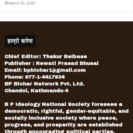
March 20, 2020
हाम्रो बारेमा
Chief Editor: Thakur Belbase
Publisher : Rewati Prasad Bhusal
Email:
bpbichar1@gmail.com
Phone: 977-1-4417934
BP Bichar Network Pvt. Ltd.
Chandol, Kathmandu-4
B P Ideology National Society foresees a
democratic, rightful, gender-equitable, and
socially inclusive society where peace,
progress, and prosperity are established
through encouraging political parties,