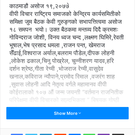
काठमाडौ असोज १९,२०७७े
वीपी विचार राष्ट्रिय समाजको केन्द्रिय कार्यसमितीको
समिक्षा जुम बैठक केवी गुरुङ्गको सभापत्तित्वमा असोज
१८ समपन भयो। उक्त बैठकमा मन्तव्य दिदै क्रमशः
गोविन्दराज जोशी, विनय ध्वज चन्द ,लक्ष्मण घिमिरे,रेवती
भूषाल,भेष प्रसाद धमला ,राजन पन्त, खेमराज
सेँढाई,विश्वराज अर्याल,बलराम पौडेल,दीपक लोहनी
,लोकेश ढकाल,चिनु पोख्रेल, चुन्नीशरण यादव,हरि
दर्शन श्रेष्ठ,गीता रेग्मी ,भोजराज रेग्मी,वासुदेव
खनाल,कविराज न्यौपाने,प्रमोद रिमाल ,वजरंग शाह
,सुवास लोहनी आदि नेतृत्व वर्गले महामानव वीपी
कोईरालाको १०७ औं जन्म जयन्ती “वर्तमान राजनितीक
परिपेक्षमा वीपी विचारको सान्र्दभिकता ” बिषयक गोष्ठी
भदौ २२ गते देखी असोज १५ गते सम्म जुम मार्फत
Show More
प्रदेश नं १ देखी प्रदेश नं ७ सम्म भएको बैठक अत्यन्तै
सान्र्दभिक र सफल भएको विचार व्यक्त गर्नु भयो ।
कार्यक्रमका विशेष वक्ता डा. भिमार्जुन आचार्य
LinkedIn
Reddit
Messenger
WhatsApp
Viber
Share via Email