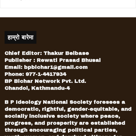
हाम्रो बारेमा
Chief Editor: Thakur Belbase
Publisher : Rewati Prasad Bhusal
Email:
bpbichar1@gmail.com
Phone: 977-1-4417934
BP Bichar Network Pvt. Ltd.
Chandol, Kathmandu-4
B P Ideology National Society foresees a
democratic, rightful, gender-equitable, and
socially inclusive society where peace,
progress, and prosperity are established
through encouraging political parties,