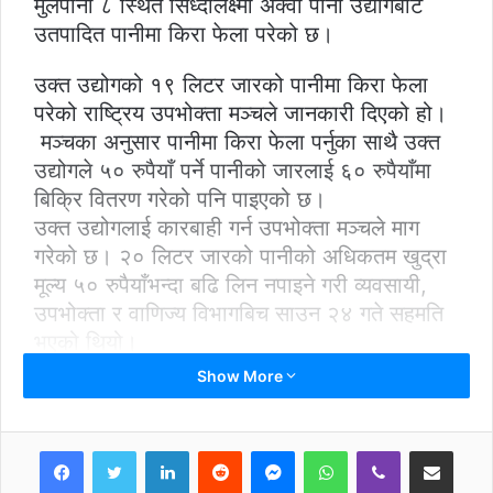
मुलपानी ८ स्थित सिध्दीलक्ष्मी अक्वा पानी उद्योगबाट
उतपादित पानीमा किरा फेला परेको छ।
उक्त उद्योगको १९ लिटर जारको पानीमा किरा फेला
परेको राष्ट्रिय उपभोक्ता मञ्चले जानकारी दिएको हो।
मञ्चका अनुसार पानीमा किरा फेला पर्नुका साथै उक्त
उद्योगले ५० रुपैयाँ पर्ने पानीको जारलाई ६० रुपैयाँमा
बिक्रि वितरण गरेको पनि पाइएको छ।
उक्त उद्योगलाई कारबाही गर्न उपभोक्ता मञ्चले माग
गरेको छ। २० लिटर जारको पानीको अधिकतम खुद्रा
मूल्य ५० रुपैयाँभन्दा बढि लिन नपाइने गरी व्यवसायी,
उपभोक्ता र वाणिज्य विभागबिच साउन २४ गते सहमति
भएको थियो।
तर उपभोक्ता संरक्षण ऐन, ०७५ तथा खाद्य ऐन, २०२३
Show More
विपरित अनुचित तथा गैरकानूनी व्यापारिक क्रियाकलाप
गरेको पाइएकाले हदैसम्मको कारबाहीका लागि
LinkedIn
Reddit
Messenger
WhatsApp
Viber
Share via Email
सरकारसँग माग गरेका उपभोक्ता मञ्चका अध्यक्ष
प्रेमलाल महर्जनले बताए।