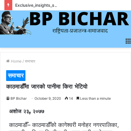
Exclusive_insights_surrounding_rainbet_empower_informed_crypto_wagering_decision
Home
/
समाचार
समाचार
काठमाडौँमा जारको पानीमा किरा भेटियो
BP Bichar
October 9, 2020
14
Less than a minute
अशोज २३, २०७७
काठमाडौँ– काठमाडौँको कागेश्वरी मनोहर नगरपालिका,