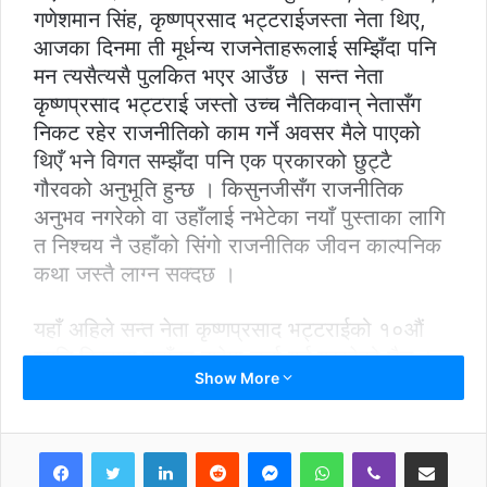
गणेशमान सिंह, कृष्णप्रसाद भट्टराईजस्ता नेता थिए,
आजका दिनमा ती मूर्धन्य राजनेताहरूलाई सम्झिँदा पनि
मन त्यसैत्यसै पुलकित भएर आउँछ । सन्त नेता
कृष्णप्रसाद भट्टराई जस्तो उच्च नैतिकवान् नेतासँग
निकट रहेर राजनीतिको काम गर्ने अवसर मैले पाएको
थिएँ भने विगत सम्झँदा पनि एक प्रकारको छुट्टै
गौरवको अनुभूति हुन्छ । किसुनजीसँग राजनीतिक
अनुभव नगरेको वा उहाँलाई नभेटेका नयाँ पुस्ताका लागि
त निश्चय नै उहाँको सिंगो राजनीतिक जीवन काल्पनिक
कथा जस्तै लाग्न सक्दछ ।
यहाँ अहिले सन्त नेता कृष्णप्रसाद भट्टराईको १०औं
स्मृति दिवसमा उहाँका बारेमा चर्चा गर्न गइरहेको छैन ।
Show More
किसुनजीका बारेमा धेरै लेख्ने विषय छन्, अनन्त विषय
छन् । त्यो भोलिका दिनमा लेखिँदै पनि जाला । तर
नैतिकता शून्य वर्तमान नेपाली राजनीतिमा नैतिकताको
LinkedIn
Reddit
Messenger
WhatsApp
Viber
Share via Email
उराठलाग्दो चर्चा चलेको प्रसंगमा किसुनजीको थोरै