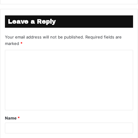
ओलीले अदालतको आदेशले उनको संसद् विघटन गर्ने
कदमलाई उल्ट्याई दिएपछि नैतिकताको आधारमा
राजीनामा दिन्छन् भनेर कल्पना गर्नु सर्वोच्च अदालतको
Leave a Reply
आदेशपछि खुसीयालीमा प्रचण्ड माधव नेपालले लड्डु
खाएजस्तै हो ।
Your email address will not be published.
Required fields are
marked
*
तीन दशकदेखि पार्टीको महाधिवेशन नै नगरी
अप्रजातान्त्रिक तरिकाले पार्टीको नेतृत्वमा टाँस्सिएर
बस्ने, आफ्नो व्यक्तिगत राजनीतिक स्वार्थमा जनतामा
तिलस्मी सपना बाँडेर १७ हजार नेपालीको ज्यान लिने
प्रचण्डदेखि आफ्नो पार्टीले निर्वाचनमा सर्मनाक पराजय
भोग्दा राजीनामा त धेरै परको कुरा, नैतिक जिम्मेवारी
समेत लिन आँट नदेखाउने महान् प्रजातन्त्रवादी दलका
नेताले समेत ओलीलाई नैतिकताको पाठ सिकाउनुको तुक
छैन ।
Name
*
बाँकी सबैले अनैतिक राजनीति गरेको अवस्थामा ओलीले
मात्र नैतिकताको राजनीति गर्नुपर्छ भन्नुको कुनै तुक