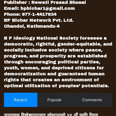
Publisher : Rewati Prasad Bhusal
पटक प्रधानमन्त्री बनेका नेकपाका अध्यक्ष केपी
Email:
bpbichar1@gmail.com
ओलीमा पनि सत्ताको चरम नशामा डुबेर तानाशाह बन्ने
Phone: 977-1-4417934
उत्कट अभिलाषा बढेको देखिन्छ ।
BP Bichar Network Pvt. Ltd.
Chandol, Kathmandu-4
असंवैधानिक बाटोबाट संसद् विघटन गर्ने उनको
कदमलाई यसैको उदाहरणको रूपमा लिन सकिन्छ ।
B P Ideology National Society foresees a
प्रजातन्त्रको मूल्य, विधि र पद्धतिलाई आत्मसात् गर्दै
democratic, rightful, gender-equitable, and
उच्च नैतिक राजनीतिक चरित्र नरहँदासम्म किसुनजीले
socially inclusive society where peace,
progress, and prosperity are established
भने जस्तै प्रजातन्त्र निर्धो नै हुनेछ ।
through encouraging political parties,
youth, women, and deprived citizens for
निश्चयः नै मौलिक संसदीय प्रजातान्त्रिक परिपाटीमा
democratization and guaranteed human
प्रधानमन्त्रीले संसद् विघटन गरेर ताजा जनादेश लिन
rights that creates an environment of
पाउँछन् । तर नेपालमा राजनीतिक स्थिरता र कथित
optimal utilization of peoples’ potentials.
अग्रगमनका नाममा प्रधानमन्त्रीलाई स्वविवेकमा संसद्
विघटन गरेर ताजा जनादेशमा जान पाउने अधिकार वा
Recent
Popular
Comments
मान्यतालाई संसारकै सबैभन्दा महँगो अनि उच्चकोटीको
भनिएको हाम्रो संविधानले अस्वीकार गरेको छ ।
जननायक विश्वेश्वरप्रसाद कोइरालाको ४४ औं स्मृति दिवस