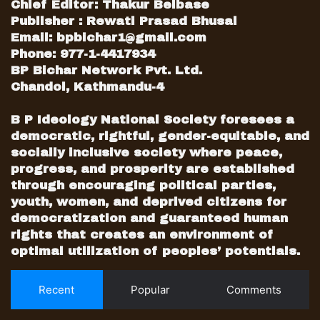
Chief Editor: Thakur Belbase
Publisher : Rewati Prasad Bhusal
Email:
bpbichar1@gmail.com
Phone: 977-1-4417934
BP Bichar Network Pvt. Ltd.
Chandol, Kathmandu-4
B P Ideology National Society foresees a
democratic, rightful, gender-equitable, and
socially inclusive society where peace,
progress, and prosperity are established
through encouraging political parties,
youth, women, and deprived citizens for
democratization and guaranteed human
rights that creates an environment of
optimal utilization of peoples’ potentials.
Recent
Popular
Comments