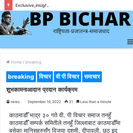
Exclusive_insights_surrounding_rainbet_empower_informed_crypto_wagering_decision
Home
/
breaking
breaking
विचार
वी पी विचार
समाचार
शुभकामनाआदान प्रदान कार्यक्रम
news
September 16, 2022
31
Less than a minute
काठमाडौँ भाद्र ३० गते वी. पी विचार समाज तनहुँ
काठमाडौँ सम्पर्क समितीले तनहुँ जिल्लाबाट काठमाडौँमा
बसेका मानिसहरुसँग विजया दशमी, दीपावली, छठ इद