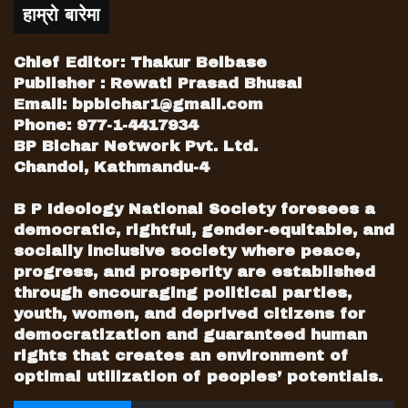
हाम्रो बारेमा
Chief Editor: Thakur Belbase
Publisher : Rewati Prasad Bhusal
Email:
bpbichar1@gmail.com
Phone: 977-1-4417934
BP Bichar Network Pvt. Ltd.
Chandol, Kathmandu-4
B P Ideology National Society foresees a
democratic, rightful, gender-equitable, and
socially inclusive society where peace,
progress, and prosperity are established
through encouraging political parties,
youth, women, and deprived citizens for
democratization and guaranteed human
rights that creates an environment of
optimal utilization of peoples’ potentials.