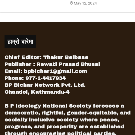
गरिएको छ,’ सूचनामा भनिएको छ ।
May 12, 2024
copied from online khabar
हाम्रो बारेमा
Chief Editor: Thakur Belbase
Publisher : Rewati Prasad Bhusal
Email:
bpbichar1@gmail.com
Phone: 977-1-4417934
BP Bichar Network Pvt. Ltd.
Chandol, Kathmandu-4
B P Ideology National Society foresees a
democratic, rightful, gender-equitable, and
socially inclusive society where peace,
progress, and prosperity are established
through encouraging political parties,