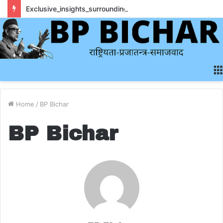
Exclusive_insights_surrounding_rainbet_empower_informed_crypto_wagering_decision
Home
/
BP Bichar
BP Bichar