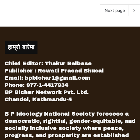
Next page
हाम्रो बारेमा
Chief Editor: Thakur Belbase
Publisher : Rewati Prasad Bhusal
Email:
bpbichar1@gmail.com
Phone: 977-1-4417934
BP Bichar Network Pvt. Ltd.
Chandol, Kathmandu-4
B P Ideology National Society foresees a
democratic, rightful, gender-equitable, and
socially inclusive society where peace,
progress, and prosperity are established