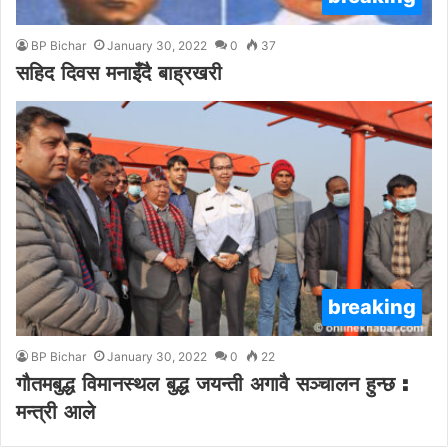
BP Bichar
January 30, 2022
0
37
सहिद दिवस मनाइँदै बाह्रखरी
breaking
BP Bichar
January 30, 2022
0
22
गौतमबुद्ध विमानस्थल बुद्ध जयन्ती अगावै सञ्चालन हुन्छ :
मन्त्री आले