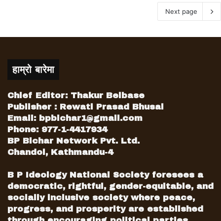
Next page
हाम्रो बारेमा
Chief Editor: Thakur Belbase
Publisher : Rewati Prasad Bhusal
Email:
bpbichar1@gmail.com
Phone: 977-1-4417934
BP Bichar Network Pvt. Ltd.
Chandol, Kathmandu-4
B P Ideology National Society foresees a
democratic, rightful, gender-equitable, and
socially inclusive society where peace,
progress, and prosperity are established
through encouraging political parties,