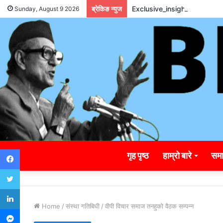
ब्रेकिङ न्युज
Exclusive_insights_surrou
Sunday, August 9 2026
Facebook
गृह पृष्ठ
हाम्रो बारे
समा
Twitter
LinkedIn
Home
/
संस्था गतिबिधी
/
वीपी विचार समाज तनहुको वैठक सम्पन्न
Messenger