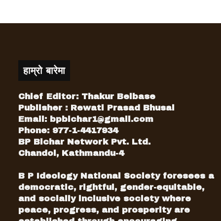
हाम्रो बारेमा
Chief Editor: Thakur Belbase
Publisher : Rewati Prasad Bhusal
Email:
bpbichar1@gmail.com
Phone: 977-1-4417934
BP Bichar Network Pvt. Ltd.
Chandol, Kathmandu-4
B P Ideology National Society foresees a
democratic, rightful, gender-equitable,
and socially inclusive society where
peace, progress, and prosperity are