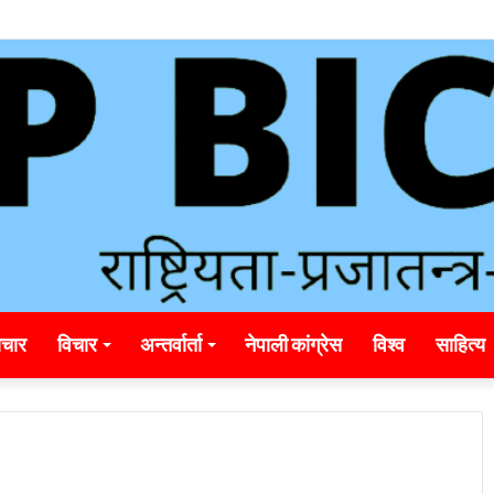
nding_rainbet_empower_informed_crypto_wagering_decision
चार
विचार
अन्तर्वार्ता
नेपाली कांग्रेस
विश्व
साहित्य