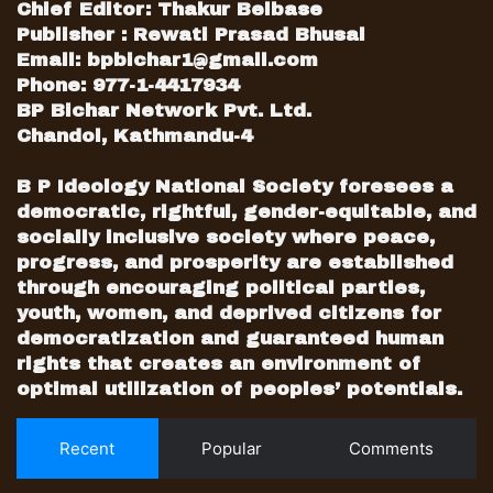
Chief Editor: Thakur Belbase
Publisher : Rewati Prasad Bhusal
Email:
bpbichar1@gmail.com
Phone: 977-1-4417934
BP Bichar Network Pvt. Ltd.
Chandol, Kathmandu-4
B P Ideology National Society foresees a
democratic, rightful, gender-equitable, and
socially inclusive society where peace,
progress, and prosperity are established
through encouraging political parties,
youth, women, and deprived citizens for
democratization and guaranteed human
rights that creates an environment of
optimal utilization of peoples’ potentials.
Recent
Popular
Comments