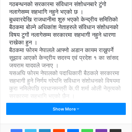
गठबन्धनको सरकारमा संविधान संशोधनबारे टुंगो
नलागेसम्म सहभागि नहुने भएको छ ।
बुधवारदेखि राजधानीमा शुरु भएको केन्द्रीय समितिको
बैठकमा बोल्ने अधिकांश नेताहरुले संविधान संशोधनको
विषय टुगों नलागेसम्म सरकारमा सहभागी नहुने धारणा
राखेका हुन ।
बैठकमा फोरम नेपालले आफ्नो अडान कायम राख्नुपर्ने
सुझाव आएको केन्द्रीय सदस्य एवं प्रदेश १ का सांसद
जयराम यादवले जनाए ।
यसअघि फोरम नेपालको पदाधिकारी बैठकले सरकारमा
सहभागी हुने निर्णय गरेपनि सविधान संशोधनको विषयमा
कुरा नमिलेपछि प्रधानमन्त्री के.पी शर्मा ओली नेतृत्वको
सरकारमा सहभागि भएको छैन ।
पार्टीका सहअध्यक्ष राजेन्द्र श्रेष्ठले पेस गरेका
Show More
राजनीतिक प्रतिवेदनमाथि बुधवार छलफल भएको थियो
। बिहिवार सांगठनिक प्रतिवेदनमा माथि छलफल भएको
बताइएको छ ।
LinkedIn
Reddit
Messenger
WhatsApp
Viber
Share via Email