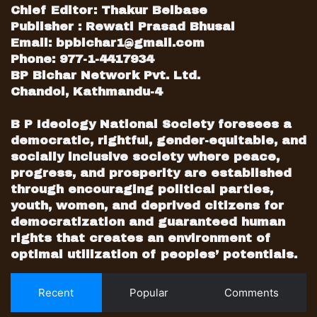
Chief Editor: Thakur Belbase
Publisher : Rewati Prasad Bhusal
Email:
bpbichar1@gmail.com
Phone: 977-1-4417934
BP Bichar Network Pvt. Ltd.
Chandol, Kathmandu-4
B P Ideology National Society foresees a
democratic, rightful, gender-equitable, and
socially inclusive society where peace,
progress, and prosperity are established
through encouraging political parties,
youth, women, and deprived citizens for
democratization and guaranteed human
rights that creates an environment of
optimal utilization of peoples’ potentials.
Recent
Popular
Comments