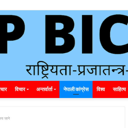
ding_rainbet_empower_informed_crypto_wagering_decision
चार
विचार
अन्तर्वार्ता
नेपाली कांग्रेस
विश्व
साहित्य
ालय जाने