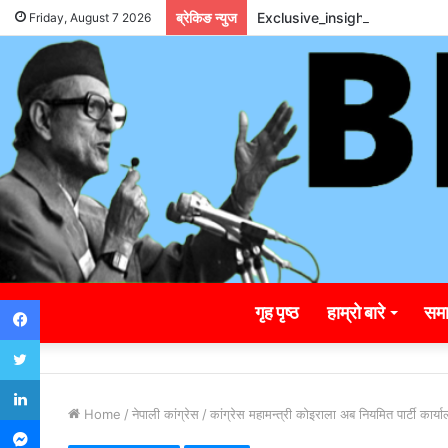
ब्रेकिङ न्युज
Exclusive_insights_surroun
Friday, August 7 2026
Facebook
गृह पृष्ठ
हाम्रो बारे
समा
Twitter
LinkedIn
Home
/
नेपाली कांग्रेस
/
कांग्रेस महामन्त्री कोइराला अब नियमित पार्टी कार्य
Messenger