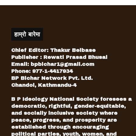
हाम्रो बारेमा
Chief Editor: Thakur Belbase
Publisher : Rewati Prasad Bhusal
Email:
bpbichar1@gmail.com
Phone: 977-1-4417934
BP Bichar Network Pvt. Ltd.
Chandol, Kathmandu-4
B P Ideology National Society foresees a
democratic, rightful, gender-equitable,
and socially inclusive society where
peace, progress, and prosperity are
established through encouraging
political parties, youth, women, and