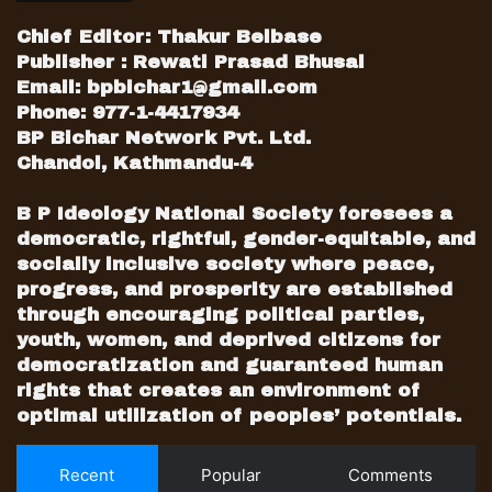
Chief Editor: Thakur Belbase
Publisher : Rewati Prasad Bhusal
Email:
bpbichar1@gmail.com
Phone: 977-1-4417934
BP Bichar Network Pvt. Ltd.
Chandol, Kathmandu-4
B P Ideology National Society foresees a
democratic, rightful, gender-equitable, and
socially inclusive society where peace,
progress, and prosperity are established
through encouraging political parties,
youth, women, and deprived citizens for
democratization and guaranteed human
rights that creates an environment of
optimal utilization of peoples’ potentials.
Recent
Popular
Comments