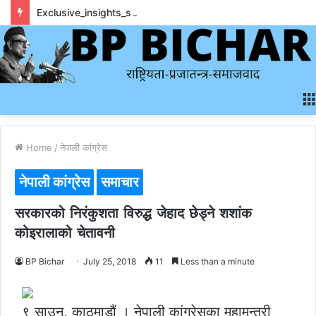
Exclusive_insights_surrounding_rainbet_empower_informed_crypto_wagering_decision
Home
/
नेपाली कांग्रेस
नेपाली कांग्रेस
समाचार
सरकारको निरंकुशता विरुद्ध जेहाद छेड्ने शशांक
कोइरालाको चेतावनी
BP Bichar
July 25, 2018
11
Less than a minute
९ साउन, काठमाडौं । नेपाली कांग्रेसका महामन्त्री