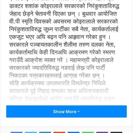
डाक्टर शशांक कोइरालाले सरकारको निरंकुशताविरुद्ध
जेहाद छेड्ने चेतावनी दिएका छन् । बुधवार आयोजित
वी.पी स्मृति दिवसको अवसरमा कोइरालाले सरकारको
निरंकुशताविरुद्ध जुध्न पार्टीका सबै नेता, कार्यकर्तालाई
एकजुट भएर अघि बढ्न पनि आहृवान गरेका हुन ।
सरकारले पञ्चायतकालीन शैलीमा तरुण दलका नेता,
कार्यकर्तामाथि केही दिनअघि आक्रमण गरेको स्मरण
गराउँदै आक्रोश व्यक्त गरे । महामन्त्री कोइरालाले
सरकारको ज्यादतिविरुद्ध नडराई लेख्न पनि पार्टी
निकटका पत्रकारहरुलाई आग्रह गरेका छन् ।
सोहि कार्यक्रममा उपसभापति विमलेन्द्र निधिले
सरकारले दुई तिहाइ दम्भका साथ अधिनायकवादी
चरित्र देखाइरहेको आरोप लगाउँदै त्यसविरुद्ध लड्न
पार्टीका सबै जनवर्गीय संगठनहरुलाई आग्रह गरे ।
Show More
LinkedIn
Reddit
Messenger
WhatsApp
Viber
Share via Email