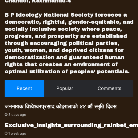
Chandol, Kathmandu-4
B P Ideology National Society foresees a
democratic, rightful, gender-equitable, and
socially inclusive society where peace,
progress, and prosperity are established
through encouraging political parties,
youth, women, and deprived citizens for
democratization and guaranteed human
rights that creates an environment of
optimal utilization of peoples’ potentials.
Recent
Popular
Comments
जननायक विश्वेश्वरप्रसाद कोइरालाको ४४ औं स्मृति दिवस
3 days ago
Exclusive_insights_surrounding_rainbet_
1 week ago