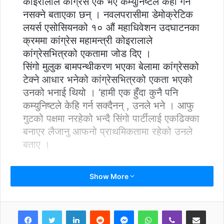
कोइरालाले कांग्रेस एक भए कम्युनिष्टले केही गर्न
नसक्ने बताएका छन् । नवलपरासीमा डेमोक्रेटिक
लयर्स एसोसियनको १० औं महाधिवेशन उदघाटनका
क्रममा कांग्रेस महामन्त्री कोइरालाले
कांग्रेसभित्रको एकतामा जोड दिए ।
सिंगो मुलुक बामपन्थीकरण भएका बेलामा कांग्रेसको
टेक्ने आधार भनेको कांग्रेसभित्रको एकता भएको
उनको भनाई थियो । ‘हामी एक हुँदा कुनै पनि
कम्युनिष्टले केहि गर्न सक्दैनन् , उनले भने । आफु
गुटको पक्षमा नरहेको भन्दै सिंगो पार्टीलाई एकढिक्का
बनाएर लैजानु आफनो प्राथमिकतामा रहेको उनले
बताए ।
Show More
LinkedIn
Reddit
Messenger
WhatsApp
Viber
Share via Email