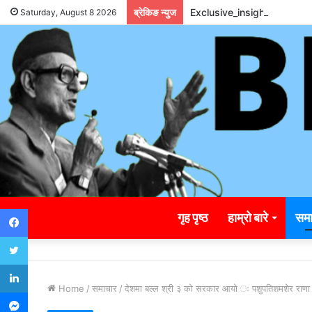
ब्रेकिङ न्युज
Exclusive_insights_surro
Saturday, August 8 2026
Facebook
गृह पृष्ठ
हाम्रो बारे
समा
Twitter
LinkedIn
Home
/
समाचार
/
देशमा बल्ल श्री ३ को सरकार आयो ः पशुपतिशमशेर राणा
Messenger