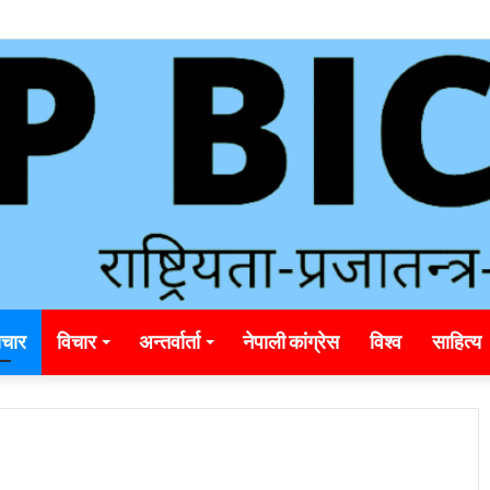
unding_rainbet_empower_informed_crypto_wagering_decision
चार
विचार
अन्तर्वार्ता
नेपाली कांग्रेस
विश्व
साहित्य