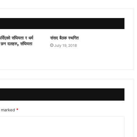
पर्दिएको संघियता र धर्म
संसद बैठक स्थगित
ध्य छन दलहरु, संघियता
July 19, 2018
re marked
*