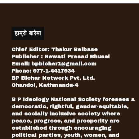
हाम्रो बारेमा
Chief Editor: Thakur Belbase
Publisher : Rewati Prasad Bhusal
Email:
bpbichar1@gmail.com
Phone: 977-1-4417934
BP Bichar Network Pvt. Ltd.
Chandol, Kathmandu-4
B P Ideology National Society foresees a
democratic, rightful, gender-equitable,
and socially inclusive society where
peace, progress, and prosperity are
established through encouraging
political parties, youth, women, and