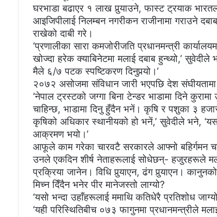
घरभाडा बढाएर १ लाख पुर्‍याउने, फास्ट ट्रयाक भारतला
आइजिपीलाई निलम्बन नगरीकन राजीनामा गराउने दबाब
राखेको दाबी गरे।
‘प्रणालीका सारा कमजोरीजति प्रधानमन्त्री कार्यालयमा
खोज्दा हरेक क्याबिनेटमा मलाई दबाब हुन्थ्यो,’ सुवेद
मैले ६/७ पटक स्पष्टिकरण दिनुपर्‍यो।’
२०७२ असोजमा संविधान जारी भएपछि देश संघीयतामा ग
‘नेपाल ट्रस्टको जग्गा बिना टेन्डर भाडामा दिने कुराम
चाहिन्छ, भाडामा दिनु हुँदैन भनें। कृषि र पशुका ३ हजा
कृषिको अधिकार स्थानीयको हो भनें,’ सुवेदीले भने, ‘
आक्रमण भयो।’
आफूले काम गरेका चारवटै सरकारले आफ्नो बहिर्गमन 
उनले एकदिन शीर्ष नेताहरूलाई सोधेछन्- हजुरहरूले मला
प्रक्रिया जानेन। विधि पुर्‍याएन, ढंग पुर्‍याएन। कानुनक
मिच्न दिँदैन भनेर पीर मानेजस्तो लाग्यो?
‘यसो भन्दा उहाँहरूलाई ममाथि कतिधेरै प्रतिशोध जाग्यो
‘यही परिस्थितिबीच ०७३ फागुनमा प्रधानमन्त्रीले मला