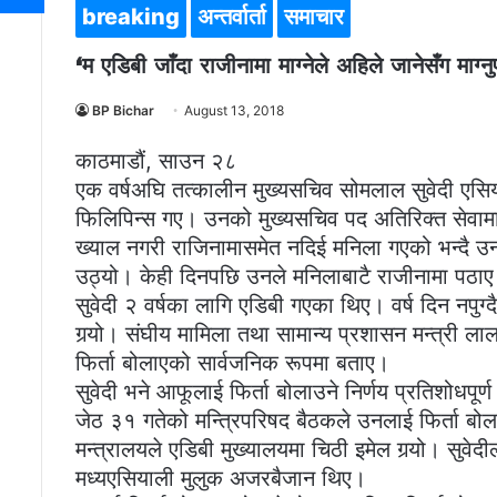
breaking
अन्तर्वार्ता
समाचार
‘म एडिबी जाँदा राजीनामा माग्नेले अहिले जानेसँग माग्नु
BP Bichar
August 13, 2018
काठमाडौं, साउन २८
एक वर्षअघि तत्कालीन मुख्यसचिव सोमलाल सुवेदी एसिय
फिलिपिन्स गए। उनको मुख्यसचिव पद अतिरिक्त सेवाम
ख्याल नगरी राजिनामासमेत नदिई मनिला गएको भन्द
उठ्यो। केही दिनपछि उनले मनिलाबाटै राजीनामा पठा
सुवेदी २ वर्षका लागि एडिबी गएका थिए। वर्ष दिन नपुग
गर्‍यो। संघीय मामिला तथा सामान्य प्रशासन मन्त्री ला
फिर्ता बोलाएको सार्वजनिक रूपमा बताए।
सुवेदी भने आफूलाई फिर्ता बोलाउने निर्णय प्रतिशोधपूर्
जेठ ३१ गतेको मन्त्रिपरिषद बैठकले उनलाई फिर्ता बोला
मन्त्रालयले एडिबी मुख्यालयमा चिठी इमेल गर्‍यो। सुवेद
मध्यएसियाली मुलुक अजरबैजान थिए।