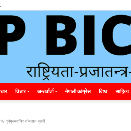
unding_rainbet_empower_informed_crypto_wagering_decision
चार
विचार
अन्तर्वार्ता
नेपाली कांग्रेस
विश्व
साहित्य
्दैन?’ पूर्वमुख्यसचिव सोमलाल सुवेदी