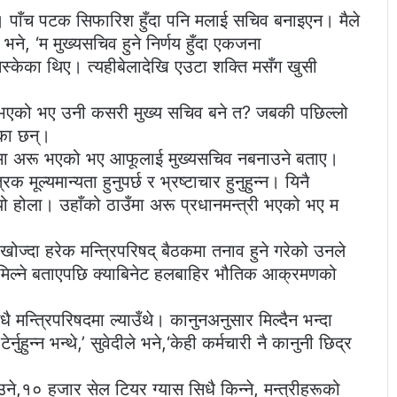
। पाँच पटक सिफारिश हुँदा पनि मलाई सचिव बनाइएन। मैले
े भने, ‘म मुख्यसचिव हुने निर्णय हुँदा एकजना
 निस्केका थिए। त्यहीबेलादेखि एउटा शक्ति मसँग खुसी
 नभएको भए उनी कसरी मुख्य सचिव बने त? जबकी पछिल्लो
का छन्।
उँमा अरू भएको भए आफूलाई मुख्यसचिव नबनाउने बताए।
क मूल्यमान्यता हुनुपर्छ र भ्रष्टाचार हुनुहुन्न। यिनै
ो होला। उहाँको ठाउँमा अरू प्रधानमन्त्री भएको भए म
ोज्दा हरेक मन्त्रिपरिषद् बैठकमा तनाव हुने गरेको उनले
मिल्ने बताएपछि क्याबिनेट हलबाहिर भौतिक आक्रमणको
धै मन्त्रिपरिषदमा ल्याउँथे। कानुनअनुसार मिल्दैन भन्दा
नुहुन्न भन्थे,’ सुवेदीले भने,‘केही कर्मचारी नै कानुनी छिद्र
ने,१० हजार सेल टियर ग्यास सिधै किन्ने, मन्त्रीहरूको