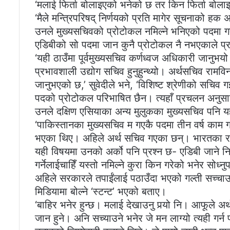
‘मलाई फिर्ता बोलाइएको भनेको छ तर किन फिर्ता बोलाइ
‘मैले मन्त्रिपरिषद् निर्णयको प्रति मागेर सूचनाको हक अ
उनले मुख्यसचिवको प्रोटोकल नमिल्ने भनिएको पदमा
एडिबीको सो पदमा जान कुनै प्रोटोकल नै नभएकाले 
‘यही ठाउँमा पूर्वमुख्यसचिव कर्णध्वज अधिकारी जानुभयो
प्रभावशाली उद्योग सचिव हुनुहुन्थ्यो। अर्थसचिव राम
जानुभएको छ,’ सुवेदीले भने, ‘विशिष्ट श्रेणीको सचिव ग
पदको प्रोटोकल परिभाषित छैन। त्यहाँ प्रचलन अनुसार
उनले दक्षिण एसियाका अन्य मुलुकका मुख्यसचिव पनि य
‘पाकिस्तानका मुख्यसचिव म गएकै पदमा तीन वर्ष काम ग
भएका थिए। अहिले अर्थ सचिव गएका छन्। भारतका र ब
यही विषयमा उनको अर्को पनि प्रश्न छ- एडिबी जाने नि
गर्नेलाईचाहिँ यस्तो नमिल्ने कुरा किन गरेको भनेर सोध्नुपर
अहिले सरकारले तपाईंलाई पठाउँदा भएको गल्ती सच्चाउन
मिडियामा बोल्ने ‘स्टन्ट’ भएको बताए।
‘बाहिर भनेर हुन्छ। मलाई देखाउनु पर्‍यो नि। आफूले अ
जान हुने। अनि सच्याउने भनेर जे मन लाग्यो त्यही गर्न