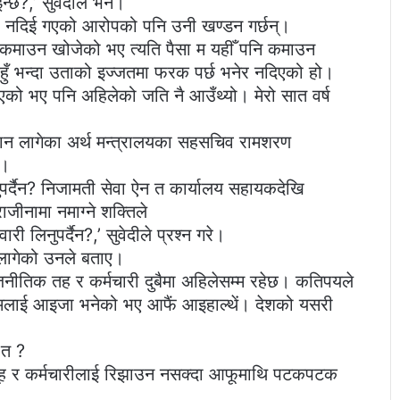
न्छ?,’ सुवेदीले भने।
मा नदिई गएको आरोपको पनि उनी खण्डन गर्छन्।
र कमाउन खोजेको भए त्यति पैसा म यहीँ पनि कमाउन
ड हुँ भन्दा उताको इज्जतमा फरक पर्छ भनेर नदिएको हो।
िएको भए पनि अहिलेको जति नै आउँथ्यो। मेरो सात वर्ष
 जान लागेका अर्थ मन्त्रालयका सहसचिव रामशरण
ए।
नुपर्दैन? निजामती सेवा ऐन त कार्यालय सहायकदेखि
जीनामा नमाग्ने शक्तिले
री लिनुपर्दैन?,’ सुवेदीले प्रश्न गरे।
 लागेको उनले बताए।
ाजनीतिक तह र कर्मचारी दुबैमा अहिलेसम्म रहेछ। कतिपयले
, ‘मलाई आइजा भनेको भए आफैं आइहाल्थें। देशको यसरी
 त ?
थ समूह र कर्मचारीलाई रिझाउन नसक्दा आफूमाथि पटकपटक