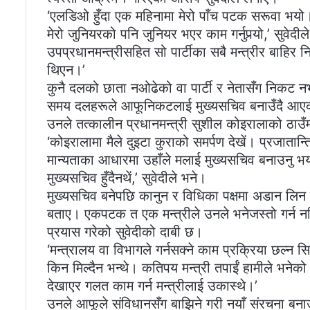
‘एलडिओ हुँदा एक महिनामा मेरो पाँच पटक सरूवा भयो
मेरो जुनियरको पनि जुनियर भएर काम गर्नुपर्‍यो,’ सुवेदील
उपप्रधानमन्त्रीसहित सो पार्टीका सबै मन्त्रीर बाहिर
थिएन।’
कुनै दलको छाता नओढेको वा पार्टी र नेतासँग निकट
समय दलहरूले आफूनिकटलाई मुख्यसचिव बनाउँदै आए
उनले तत्कालीन प्रधानमन्त्री सुशील कोइरालाको ठा
‘कोइरालामा मैले दुइटा कुराको समर्पण देखें। प्रजातान्त्रि
मान्यताका आधारमा उहाँले मलाई मुख्यसचिव बनाउनु भय
मुख्यसचिव हुँदैनथें,’ सुवेदीले भने।
मुख्यसचिव बनेपछि कानुन र विधिका पक्षमा अडान लिन ख
बताए। एकपटक त एक मन्त्रीले उनले भनेजस्तो गर्न न
प्रयास गरेको सुवेदीको दाबी छ।
‘मन्त्रालय वा विभागले गर्नसक्ने काम प्रक्रिया छल्न सि
किन मिल्दैन भन्थे। कतिपय मन्त्री तपाईं हामीले भनेको टेर्
देखाएर गलत काम गर्न मन्त्रीलाई उकास्थे।’
उनले आफूले संविधानसँग बाझिने गरी नयाँ संरचना बनाउ