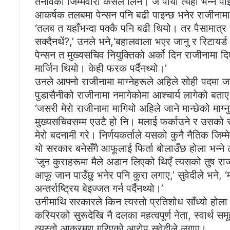
तनावको जिम्मेवारी कसले लिने। जे पायो त्यही भन्न पाइ
आकर्षक तलबमा पेन्सन पनि बढी पाइन्छ भनेर राजीना
‘तलब त यहाँभन्दा पक्कै पनि बढी थियो। तर पैसामात्
सक्दैनथें?,’ उनले भने,‘बहालवाला भएर जानु र रिटायर्
पेन्सन त मुख्यसचिव नियुक्तिको अर्को दिन राजीनामा द
मार्जिन थियो। केही फरक पर्दैनथ्यो।’
उनले आफ्नो राजीनामा माग्नेहरूले अहिले सोही पदमा
पुडासैनीको राजीनामा नमागेकोमा आश्चार्य लागेको बता
‘जसरी मेरो राजीनामा मागियो अहिले जाने मान्छेको माग्
मुख्यसचिवसम्म एउटै हो नि। मलाई फर्काउने र उसको रा
मेरो बदनामी गरे। निर्णयकर्ताले यसको कुनै नैतिक जिम्मेवा
यो सरकार बनेसँगै आफूलाई फिर्ता बोलाउँछ होला भन्ने
‘जुन कुराहरूमा मैले अडान लिएको थिएँ त्यसको तुष र
आफू जान पाउँछु भनेर पनि कुरा लगाए,’ सुवेदीले भने
अन्तर्राष्ट्रिय बेइज्जत गर्न पर्दैनथ्यो।’
उनीमाथि सरकारले किन त्यस्तो प्रतिशोध साँध्यो होला
करियरको सुरूदेखि नै दलका महत्वपूर्ण नेता, स्वार्
त्यस्तो आक्रमण गरिएको आरोप सुवेदीले लगाए।