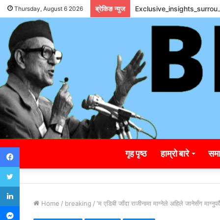
ब्रेकिङ न्युज
Exclusive_insights_surro
Thursday, August 6 2026
Facebook
गृह पृष्ठ
हाम्रो बारे
समा
Twitter
LinkedIn
Home
/
breaking
/
‘म एडिबी जाँदा राजीनामा माग्नेले अहिले जानेसँग माग्नुपर
Messenger