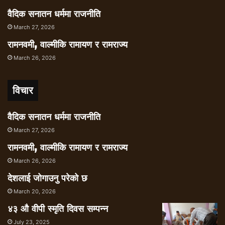
नेपालको हाबी भएको इतिहास पनि कतिपयले कोट्याउन
वैदिक सनातन धर्ममा राजनीति
थालिसकेका थिए ।
March 27, 2026
त्यसबेला भट्टराई लक्ष्मणप्रसाद अर्याललाईर्
रामनवमी, वाल्मीकि रामायण र रामराज्य
प्रधानन्यायाधीश बनाउन चाहान्थे । तर, अर्यालभन्दा
March 26, 2026
माथिल्लो बरियतामा केशवप्रसाद उपाध्याय थिए ।
संवैधानिक परिषदमा प्रधानन्यायाधीश मोहनराज शर्मा,
विपक्षी दलका नेता माधव नेपाल र राष्ट्रियसभा अध्यक्ष
विचार
मोहम्मद मोहसिन एकातिर भएपछि भट्टराईको प्रयास
असफल भएको थियो ।
वैदिक सनातन धर्ममा राजनीति
यसपटक दीपकराज जोशीका सन्दर्भमा कांग्रेसले
March 27, 2026
संस्थागत अडान लिने र प्रधानमन्त्रीलाई यस
रामनवमी, वाल्मीकि रामायण र रामराज्य
प्रकरणमा अप्ठेरो पार्न सक्ने आँकलन विपरीत देउवा
March 26, 2026
सहज रुपमा ओमप्रकाश मिश्रको सिफारिसमा सहमत
देशलाई जोगाउनु परेको छ
भएपछि कांग्रेसभित्रै प्रश्न उठेका छन् । शुक्रबारको
पार्टी बैठकमा समेत औपचारिक र अनौपचारिक रुपमा
March 20, 2026
केही नेताले देउवालाई ओलीसँग के सम्झौता भयो ? भनेर
४३ औ वीपी स्मृति दिवस सम्पन्न
प्रश्न गरेका छन् ।
July 23, 2025