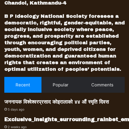
अश्वीकृत भएकोमा छोटकरीमा नीतिगत प्रश्न उठाउने
Chandol, Kathmandu-4
बाहेक दीपकराज जोशी के कारण अश्वीकृत भए र अब
परिषदले किन उनलाई नगरी अर्कोलाई सिफारिस गर्ने
B P Ideology National Society foresees a
भन्ने प्रश्न उठाएनन् । परिषदका एक सदस्यका अनुसार
democratic, rightful, gender-equitable, and
socially inclusive society where peace,
बरु उनले संघीय कानुन बनाउनुपर्छ भने । जुन कुरामा
progress, and prosperity are established
प्रधानमन्त्रीलगायत अन्य पदाधिकारीहरुले असहमति
through encouraging political parties,
जनाउने सन्दर्भ नै थिएन । त्यहाँ सबैले संघीय कानुन
youth, women, and deprived citizens for
बनाउने देउवाको प्रस्तावमा सहमति जनाए ।
democratization and guaranteed human
माधव नेपालको इतिहास, देउवाको वर्तमान
rights that creates an environment of
बिहीबारको संवैधानिक परिषद बैठक सर्वसम्मतिमा पुग्न
optimal utilization of peoples’ potentials.
नसकेर अनिणिर्त बन्ने आँकलन धेरैले गरेका थिए ।
किनकी परिषदमा सर्वसम्मत नभएमा एकपटक फेरि
Recent
Popular
Comments
सहमतिका लागि बैठक सार्ने प्रचलन छ । सकेसम्म
संवैधानिक परिषदका निर्णयहरु अल्पमत बहुमतका
जननायक विश्वेश्वरप्रसाद कोइरालाको ४४ औं स्मृति दिवस
आधारमा नगर्ने परम्परा छ । प्रधानन्यायाधीश सिफारिस
5 days ago
गर्ने बैठकमै अल्पमत र बहुमतको अवस्था आउन लाग्दा
Exclusive_insights_surrounding_rainbet_
२०५६ सालमा तत्कालिन प्रधानमन्त्री कृष्णप्रसाद
भट्टराई अल्पममा पर्ने भएपछि विपक्षी दलका नेता माधव
2 weeks ago