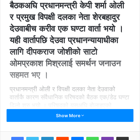
बैठकअघि प्रधानमन्त्री केपी शर्मा ओली
र प्रमुख विपक्षी दलका नेता शेरबहादुर
देउवाबीच करीव एक घण्टा वार्ता भयो ।
यही वार्तापछि देउवा प्रधानन्यायाधीका
लागि दीपकराज जोशीको साटो
ओमप्रकाश मिश्रलाई समर्थन जनाउन
सहमत भए ।
प्रधानमन्त्री ओली र विपक्षी दलका नेता देउवाको
वार्ताकै कारण संवैधानिक परिषदको बैठक एक/डेढ घण्टा
ढिलो शुरु भयो । परिषदको यसअघि बोलाइएको
बैठकका बेला पत्नी आरजुको उपचारका लागि सिंगापुर
Show More
गएका देउवाले विहीबारको बैठक पनि बहिस्कार गर्न सक्ने
कतिपयको आँकलन थियो, तर देउवाले त्यसो गरेनन् ।
कतिपयले देउवा संवैधानिक परिषद बैठकमा सहभागी भए
LinkedIn
Reddit
Messenger
WhatsApp
Viber
Share via Email