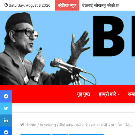
ब्रेकिङ न्युज
देशलाई जोगाउनु परेको छ
Saturday, August 8 2026
Facebook
गृह पृष्ठ
हाम्रो बारे
समा
Twitter
LinkedIn
Home
/
breaking
/
वीपी कोइरालाले राष्ट्रियता सम्बन्धी यसो भनेका थिए….. ह
Messenger