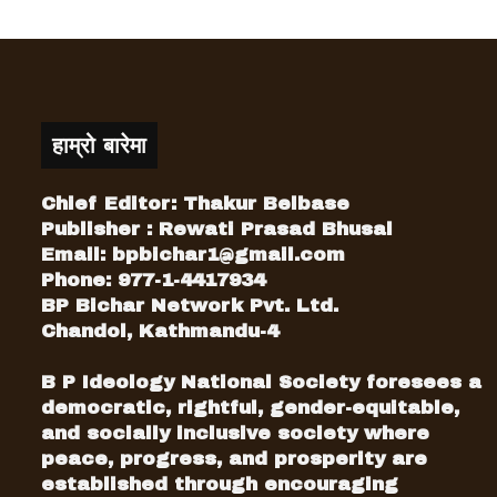
हाम्रो बारेमा
Chief Editor: Thakur Belbase
Publisher : Rewati Prasad Bhusal
Email:
bpbichar1@gmail.com
Phone: 977-1-4417934
BP Bichar Network Pvt. Ltd.
Chandol, Kathmandu-4
B P Ideology National Society foresees a
democratic, rightful, gender-equitable,
and socially inclusive society where
peace, progress, and prosperity are
established through encouraging