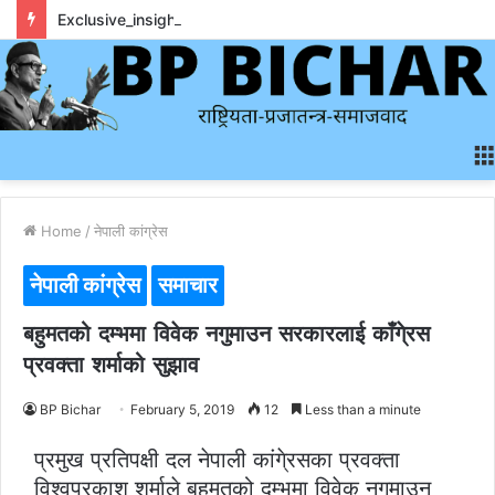
Exclusive_insights_surrounding_rainbet_empower_informed_crypto_wagering_decision
Home
/
नेपाली कांग्रेस
नेपाली कांग्रेस
समाचार
बहुमतको दम्भमा विवेक नगुमाउन सरकारलाई काँगे्रस
प्रवक्ता शर्माको सुझाव
BP Bichar
February 5, 2019
12
Less than a minute
प्रमुख प्रतिपक्षी दल नेपाली कांगे्रसका प्रवक्ता
विश्वप्रकाश शर्माले बहुमतको दम्भमा विवेक नगुमाउन