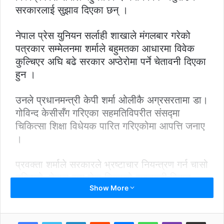
सरकारलाई सुझाव दिएका छन् ।
नेपाल प्रेस युनियन सर्लाही शाखाले मंगलबार गरेको
पत्रकार सम्मेलनमा शर्माले बहुमतका आधारमा विवेक
कुल्चिएर अघि बढे सरकार अप्ठेरोमा पर्ने चेतावनी दिएका
हुन ।
उनले प्रधानमन्त्री केपी शर्मा ओलीकै अग्रसरतामा डा।
गोविन्द केसीसँग गरिएका सहमतिविपरीत संसद्मा
चिकित्सा शिक्षा विधेयक पारित गरिएकोमा आपत्ति जनाए
।
प्रवक्ता शर्माले सरकारले भ्रष्टाचार नियन्त्रण गर्न चासो
नदिएको, नेपाल वायु सेवा निगमको वाइडबडी विमान
Show More
खरिद प्रकरणमा भएको भ्रष्टाचारको घटना लुकाउन
खोजेका कारण आफूहरु आन्दोलनमा उत्रनुपरेको
प्रष्टिकरण दिए ।
LinkedIn
Reddit
Messenger
WhatsApp
Viber
Share via Email