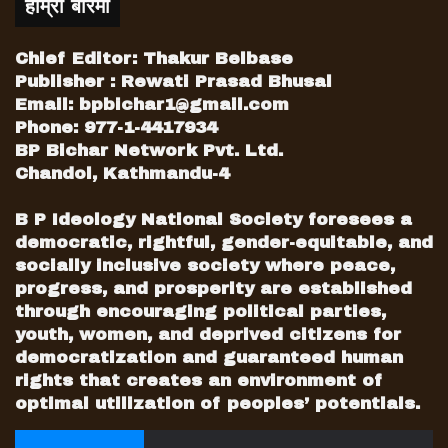
हाम्रो बारेमा
Chief Editor: Thakur Belbase
Publisher : Rewati Prasad Bhusal
Email:
bpbichar1@gmail.com
Phone: 977-1-4417934
BP Bichar Network Pvt. Ltd.
Chandol, Kathmandu-4
B P Ideology National Society foresees a
democratic, rightful, gender-equitable, and
socially inclusive society where peace,
progress, and prosperity are established
through encouraging political parties,
youth, women, and deprived citizens for
democratization and guaranteed human
rights that creates an environment of
optimal utilization of peoples’ potentials.