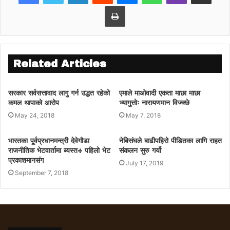
Print
सीके राउतसँग सरकारले गरेको ११ बुँदै सम्झौता
राष्ट्रघाती, जनविरोधी, राष्ट्रहित विपरित भएकाले
जनताले विरोध गर्नुपर्ने उनले स्पष्ट पारे ।
Related Articles
सरकार सर्वसत्तावाद लागु गर्न उद्धत रहेको
एमाले माओवादी एकता माछा माछा
कमल थापाको आरोप
भ्यागुत्तोः नारायणमान विज्क्छे
May 24, 2018
May 7, 2018
भारतका पूर्वप्रधानमन्त्री देवेगौडा
नेबिसंघले बाढीपहिरो पीडितका लागि राहत
राजनीतिक भेटवार्तामा ब्यस्त÷ पहिलो भेट
संकलन सुरु गर्यो
प्रकाशमानसंग
July 17, 2019
September 7, 2018