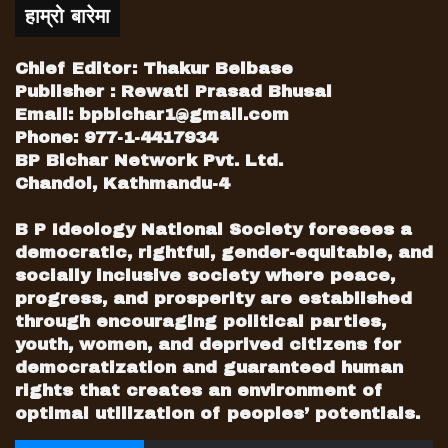
हाम्रो बारेमा
Chief Editor: Thakur Belbase
Publisher : Rewati Prasad Bhusal
Email:
bpbichar1@gmail.com
Phone: 977-1-4417934
BP Bichar Network Pvt. Ltd.
Chandol, Kathmandu-4
B P Ideology National Society foresees a
democratic, rightful, gender-equitable, and
socially inclusive society where peace,
progress, and prosperity are established
through encouraging political parties,
youth, women, and deprived citizens for
democratization and guaranteed human
rights that creates an environment of
optimal utilization of peoples’ potentials.