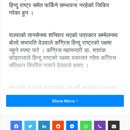
हिन्दु राष्ट्र समेत फर्किने सम्भावना नरहेको जिकिर
गरेका हुन ।
पाल्पाको तानसेनमा शनिवार भएको पत्रकार सम्मेलनमा
बोल्दे सभापति देउवाले काँगे्रस हिन्दु राष्ट्रको पक्षमा
नहुने स्पष्ट पारे । काँगे्रस महामन्त्री डा. शशांक
कोइरालाले हिन्दु राष्टको पक्षमा वकालत गदैमा काँगे्रस
संविधान विपरित नजाने देउवाले बताए ।
सभापति देउवाले सरकारको एक बर्षे कार्यकाल फगतमा
सकिएको समेत बताएका छन् । उनले प्रधानमन्त्री
Show More
ओलीका उखान टुक्कासँगै भष्ट्राचार, हत्या, हिँसा,
बलात्कार, लुटपाट , बम विष्फोटका घटना बढेको
सभापति देउवाले दाबी गरे ।
LinkedIn
Reddit
Messenger
WhatsApp
Viber
Share via Email