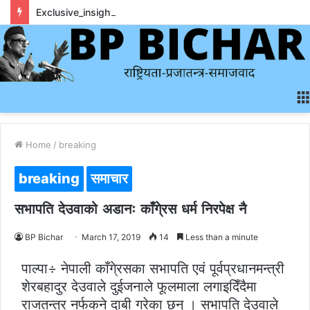
Exclusive_insights_surrounding_rainbet_empower_informed_crypto_wagering_decision
Home
/
breaking
breaking
समाचार
सभापति देउवाको अडानः काँगे्रस धर्म निरपेक्ष नै
BP Bichar
March 17, 2019
14
Less than a minute
पाल्पा÷ नेपाली काँगे्रसका सभापति एवं पूर्वप्रधानमन्त्री
शेरबहादुर देउवाले दुईजनाले फूलमाला लगाइदिँदैमा
राजतन्त्र नर्फकने दाबी गरेका छन् । सभापति देउवाले