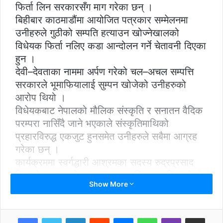
फिर्ता लिन सरकारसँग माग गरेका छन् ।
बिहीबार काठमाडौंमा आयोजित पत्रकार सम्मेलनमा
उनीहरुले गुठीको सम्पति हत्याउन खोज्नेखालको
विधेयक फिर्ता नलिए कडा आन्दोलन गर्ने चेतावनी दिएका
हुन ।
देवी–देवताका नाममा अर्पण गरेको चल–अचल सम्पत्ति
सरकारले भूमाफियालाई सुम्पन खोजेको उनीहरुको
आरोप थियो ।
विधेयकबाट नेपालको मौलिक संस्कृति र सनातन वैदिक
परम्परा नासिँदै जाने भएकाले संस्कृतिमाथिको
प्रहारविरुद्ध एकजुट हुनसमेत उनीहरुले सबैमा आग्रह
गरेका छन् ।
कार्यक्रममा स्वर्गद्धारी आश्रमका सदस्य रुद्रप्रसाद
मिश्रले आश्रमको नाममा ११ सय विगाहा जमिन रहेको
Show More
भन्दै गुठीको जग्गा बचाऔं अभियान सन्चालन गरिने
जानरकारी दिए ।
LinkedIn
Reddit
Messenger
WhatsApp
Viber
Share via Email