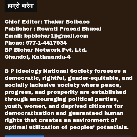
हाम्रो बारेमा
Chief Editor: Thakur Belbase
Publisher : Rewati Prasad Bhusal
Email:
bpbichar1@gmail.com
Phone: 977-1-4417934
BP Bichar Network Pvt. Ltd.
Chandol, Kathmandu-4
B P Ideology National Society foresees a
democratic, rightful, gender-equitable, and
socially inclusive society where peace,
progress, and prosperity are established
through encouraging political parties,
youth, women, and deprived citizens for
democratization and guaranteed human
rights that creates an environment of
optimal utilization of peoples’ potentials.