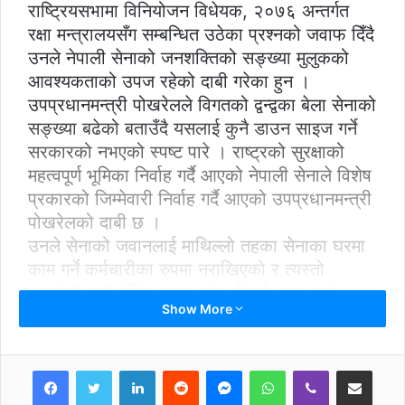
राष्ट्रियसभामा विनियोजन विधेयक, २०७६ अन्तर्गत
रक्षा मन्त्रालयसँग सम्बन्धित उठेका प्रश्नको जवाफ दिँदै
उनले नेपाली सेनाको जनशक्तिको सङ्ख्या मुलुकको
आवश्यकताको उपज रहेको दाबी गरेका हुन ।
उपप्रधानमन्त्री पोखरेलले विगतको द्वन्द्वका बेला सेनाको
सङ्ख्या बढेको बताउँदै यसलाई कुनै डाउन साइज गर्ने
सरकारको नभएको स्पष्ट पारे । राष्ट्रको सुरक्षाको
महत्वपूर्ण भूमिका निर्वाह गर्दै आएको नेपाली सेनाले विशेष
प्रकारको जिम्मेवारी निर्वाह गर्दै आएको उपप्रधानमन्त्री
पोखरेलको दाबी छ ।
उनले सेनाको जवानलाई माथिल्लो तहका सेनाका घरमा
काम गर्ने कर्मचारीका रुपमा नराखिएको र त्यस्तो
कमजोरी कही देखिए सुधार गरेर लैजाने स्पष्ट पारे ।
Show More
उपप्रधानमन्त्री पोखरेलले नेपाली सेना शान्ति सेना
९मिसन० मा खटाउँदा १५ प्रतिशत महिला सैनिक
खटाउने र ज्येष्ठताका आधारमा शान्ति सेनामा पठाउने
LinkedIn
Reddit
Messenger
WhatsApp
Viber
Share via Email
गरेको जानकारी दिए । उनले नेपालको संविधानको