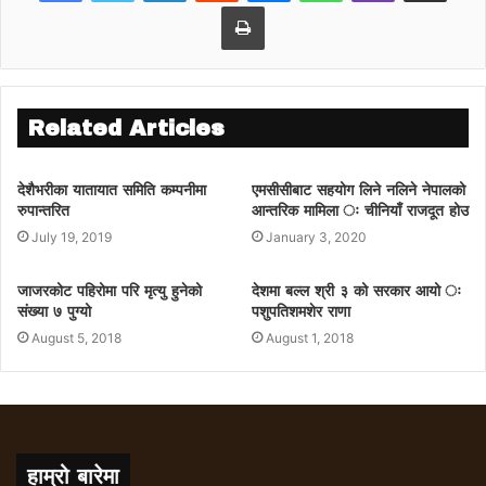
समावेशीकरणको अभ्यासअनुरुप नेपाली सेना भर्नादेखि
Print
छनोटसम्म सबैलाई समावेशीकरणको व्यवस्था गरिएको
जानकारी दिए । शान्ति सेनाको पठाउने मुलुकको
स्थानमा नेपाल पाँचौँ रहेको छ ।
Related Articles
देशैभरीका यातायात समिति कम्पनीमा
एमसीसीबाट सहयोग लिने नलिने नेपालको
रुपान्तरित
आन्तरिक मामिला ः चीनियाँ राजदूत होउ
July 19, 2019
January 3, 2020
जाजरकोट पहिरोमा परि मृत्यु हुनेको
देशमा बल्ल श्री ३ को सरकार आयो ः
संख्या ७ पुग्यो
पशुपतिशमशेर राणा
August 5, 2018
August 1, 2018
हाम्रो बारेमा