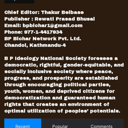
Chief Editor: Thakur Belbase
Publisher : Rewati Prasad Bhusal
Email:
bpbichar1@gmail.com
Phone: 977-1-4417934
BP Bichar Network Pvt. Ltd.
Chandol, Kathmandu-4
B P Ideology National Society foresees a
democratic, rightful, gender-equitable, and
socially inclusive society where peace,
progress, and prosperity are established
through encouraging political parties,
youth, women, and deprived citizens for
democratization and guaranteed human
rights that creates an environment of
optimal utilization of peoples’ potentials.
Recent
Popular
Comments