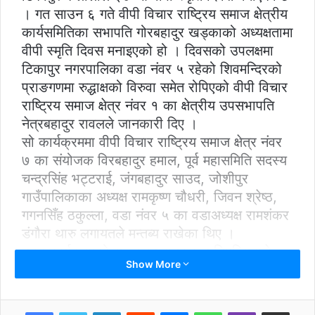
। गत साउन ६ गते वीपी विचार राष्ट्रिय समाज क्षेत्रीय
कार्यसमितिका सभापति गोरबहादुर खड्काको अध्यक्षतामा
वीपी स्मृति दिवस मनाइएको हो । दिवसको उपलक्षमा
टिकापुर नगरपालिका वडा नंवर ५ रहेको शिवमन्दिरको
प्राङगणमा रुद्धाक्षको विरुवा समेत रोपिएको वीपी विचार
राष्ट्रिय समाज क्षेत्र नंवर १ का क्षेत्रीय उपसभापति
नेत्रबहादुर रावलले जानकारी दिए ।
सो कार्यक्रममा वीपी विचार राष्ट्रिय समाज क्षेत्र नंवर
७ का संयोजक विरबहादुर हमाल, पूर्व महासमिति सदस्य
चन्द्रसिंह भट्टराई, जंगबहादुर साउद, जोशीपुर
गाउँपालिकाका अध्यक्ष रामकृष्ण चौधरी, जिवन श्रेष्ठ,
गगनसिँह ठकुल्ला, वडा नंवर ५ का वडाअध्यक्ष रामशंकर
डंगौरा थारु लगायतले मन्तब्य राखेका थिए ।
उक्त कार्यक्रमको सञ्चालन झनकराज तिमल्सिनाले
Show More
गरेका थिए ।
LinkedIn
Reddit
Messenger
WhatsApp
Viber
Share via Email