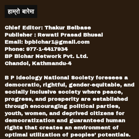
हाम्रो बारेमा
Chief Editor: Thakur Belbase
Publisher : Rewati Prasad Bhusal
Email:
bpbichar1@gmail.com
Phone: 977-1-4417934
BP Bichar Network Pvt. Ltd.
Chandol, Kathmandu-4
B P Ideology National Society foresees a
democratic, rightful, gender-equitable, and
socially inclusive society where peace,
progress, and prosperity are established
through encouraging political parties,
youth, women, and deprived citizens for
democratization and guaranteed human
rights that creates an environment of
optimal utilization of peoples’ potentials.