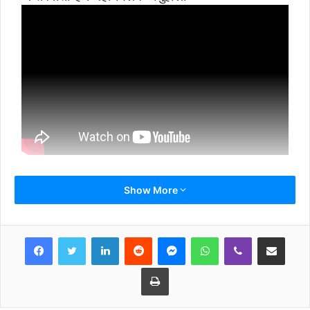
Show More
LinkedIn
Reddit
Messenger
WhatsApp
Viber
Share via Email
Print