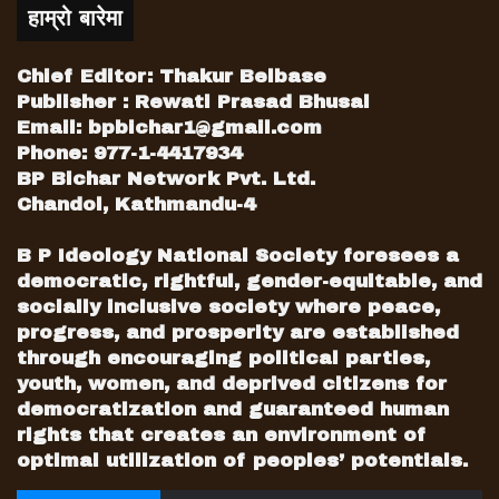
हाम्रो बारेमा
Chief Editor: Thakur Belbase
Publisher : Rewati Prasad Bhusal
Email:
bpbichar1@gmail.com
Phone: 977-1-4417934
BP Bichar Network Pvt. Ltd.
Chandol, Kathmandu-4
B P Ideology National Society foresees a
democratic, rightful, gender-equitable, and
socially inclusive society where peace,
progress, and prosperity are established
through encouraging political parties,
youth, women, and deprived citizens for
democratization and guaranteed human
rights that creates an environment of
optimal utilization of peoples’ potentials.