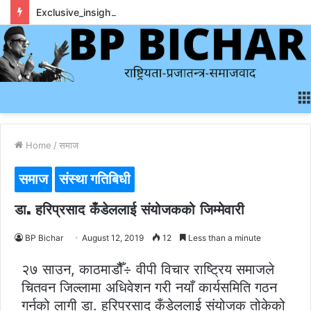
Exclusive_insights_surrounding_rainbet_empower_informed_crypto_wagering_decision
Home
/
समाज
समाज
संस्था गतिबिधी
डा. हरिप्रसाद कँडेललाई संयोजकको जिम्मेवारी
BP Bichar
August 12, 2019
12
Less than a minute
२७ साउन, काठमाडौैँ÷ वीपी विचार राष्ट्रिय समाजले
चितवन जिल्लामा अधिवेशन गरी नयाँ कार्यसमिति गठन
गर्नको लागी डा. हरिप्रसाद कँडेललाई संयोजक तोकेको