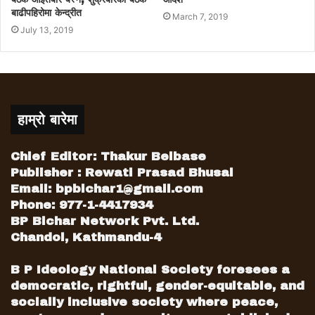
बाढीपहिरोमा केन्द्रीत
March 7, 2019
July 13, 2019
हाम्रो बारेमा
Chief Editor: Thakur Belbase
Publisher : Rewati Prasad Bhusal
Email:
bpbichar1@gmail.com
Phone: 977-1-4417934
BP Bichar Network Pvt. Ltd.
Chandol, Kathmandu-4
B P Ideology National Society foresees a
democratic, rightful, gender-equitable, and
socially inclusive society where peace,