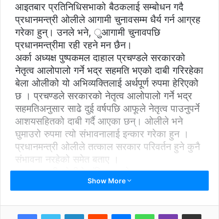
आइतबार प्रतिनिधिसभाको बैठकलाई सम्बोधन गदै
प्रधानमन्त्री ओलीले आगामी चुनावसम्म धैर्य गर्न आग्रह
गरेका हुन्। उनले भने, ुआगामी चुनावपछि
प्रधानमन्‍त्रीमा रही रहने मन छैन।
अर्का अध्यक्ष पुष्पकमल दाहाल प्रचण्डले सरकारको
नेतृत्व आलोपालो गर्ने भद्र सहमति भएको दाबी गरिरहेका
बेला ओलीको यो अभिव्यक्तिलाई अर्थपूर्ण रुपमा हेरिएको
छ । प्रचण्डले सरकारको नेतृत्व आलोपालो गर्ने भद्र
सहमतिअनुसार साढे दुई वर्षपछि आफूले नेतृत्व पाउनुपर्ने
आशयसहितको दाबी गर्दै आएका छन्। ओलीले भने
घुमाउरो रुपमा त्यो संभावनालाई इन्कार गरेका हुन ।
प्रधानमन्त्री ओलीले तत्काल सरकार परिवर्तन हुने कुनै
संभावना नरहेको समेत बताए ।
प्रधानमन्त्री ओलीले संविधान, लोकतन्त्र, गणतन्त्र,
Show More
संघीयता र जनताको शासन विरोधी क्रियाकलापहरु
नगर्न चेतावनी दिए ।ओलीले राजतन्त्र फर्काउँछौं भन्‍नु
बेमौसमको बाजा टिप्पणी गरे।
LinkedIn
Reddit
Messenger
WhatsApp
Viber
Share via Email