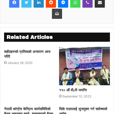
उनले भने, चिहानमा गएर हड्डी फुकेर त्यो संस्था
फर्काउँछु भन्ने खालका परिकल्पना गरेर उफ्रिरहेको
Print
देखिन्छ। यो बेमौसमको बाजा नबजाए हुन्थ्यो। ती
शक्तिहरु जिउँदै हुँदा तिनलाई हामीले ठेगना लगाएका
हौं।
Related Articles
शहीदहरुको प्रतिमाको अनावरण आज
गरिदै
January 28, 2020
११० औं वी.पी जयन्ति
September 10, 2023
नेपाली कांग्रेस केन्द्रिय कार्यसमितिको
सिके राउतलाई थुनामुक्त गर्न सवोच्चको
बैठक आइतबार बस्ने, शुक्रबारको बैठक
आदेश