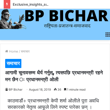
Exclusive_insights_surrounding_rainbet_empower_informed_crypto_wagering_decision
Home
/
समाचार
समाचार
आगामी चुनावसम्म धैर्य गर्नुस्, त्यसपछि प्रधानमन्‍त्री रहने
मन छैन ः प्रधानमन्त्री ‌‌ओली
BP Bichar
August 18, 2019
36
1 minute read
काठमाडौं÷ प्रधानमन्त्री केपी शर्मा ओलीले पुरा अवधि
सरकारको नेतृत्व आफूले लिने स्पष्ट पारेका छन् ।