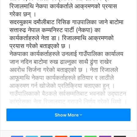
रिजालमाथि नेकपा कार्यकर्ताले आक्रमणको प्रयास
गरेका छन् ।
सदरमुकाम दमौलीबाट रिसिङ गाउपालिका जाने बाटोमा
सत्तारुढ नेपाल कम्यनिस्ट पार्टी (नेकपा) का
कार्यकर्ताहरुले नेता डा। रिजालमाथि आक्रमणको
प्रयास गरेको बताइएको छ ।
नेकपाका कार्यकर्ताहरुले उनलाई गाउँपालिका कार्यालय
जान नदिन बाटोमा रुख ढाल्नुका साथै ढुंगा राखेर
अवरोध सिर्जना गरेको बताइएको छ । नेता रिजालले
आफूमाथि नेकपा कार्यकर्ताहरुले हतियार र लाठीले
आक्रमण गर्न खोजेको प्रतिक्रिया बताएका हुन् ।
गाउँपालिकाको बैठकले सर्वसम्मतिबाट भवनको उद्घाटन
कांग्रेसका नेता रिजालबाट गराउने निर्णय गरेको थियो ।
गाउँपालिकाको निर्णयका विषयमा प्रहरी प्रशासनलाई
Show More
समेत जानकारी रहेको बताइएको छ ।
यसैबीच कांग्रेसका वरिष्ठ नेता रामचन्द्र पौडेलले
विज्ञप्ति जारी गरेर गाउँपालिका भवन उद्घाटनका लागि
LinkedIn
Reddit
Messenger
WhatsApp
Viber
Share via Email