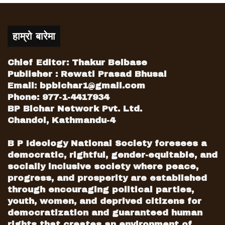
हाम्रो बारेमा
Chief Editor: Thakur Belbase
Publisher : Rewati Prasad Bhusal
Email:
bpbichar1@gmail.com
Phone: 977-1-4417934
BP Bichar Network Pvt. Ltd.
Chandol, Kathmandu-4
B P Ideology National Society foresees a
democratic, rightful, gender-equitable, and
socially inclusive society where peace,
progress, and prosperity are established
through encouraging political parties,
youth, women, and deprived citizens for
democratization and guaranteed human
rights that creates an environment of