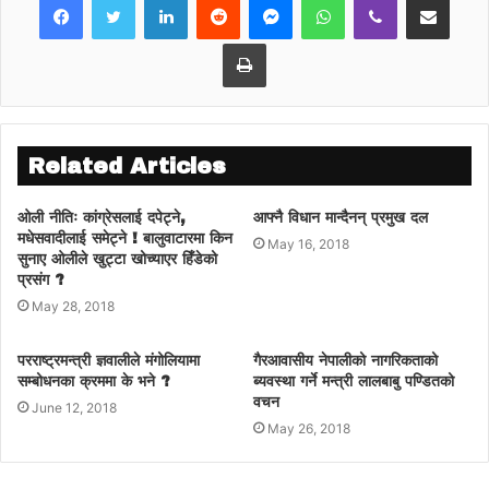
अतिथिलाई कुरेर बसेका लाखौ जनतामाथि अपमान गर्दै
नेकपाका कार्यकर्ताले ‘मण्डले’ शैलीमा रिजाललाई अवरोध
Print
गरेको बताएका छन् ।
उनले सरकारले ‘मण्डले’ शैलीमा हुने गतिविधि नियन्त्रण
नगरे कांग्रेस देशभर सरकारका विरुद्ध लोकतन्त्र
जोगाउनका लागि आन्दोलनमा उत्रिन बाध्य हुने चेतावनी
Related Articles
पनि दिएका छन् ।
ओली नीतिः कांग्रेसलाई दपेट्ने,
आफ्नै विधान मान्दैनन् प्रमुख दल
मधेसवादीलाई समेट्ने ! बालुवाटारमा किन
May 16, 2018
सुनाए ओलीले खुट्टा खोच्याएर हिँडेको
प्रसंग ?
May 28, 2018
परराष्ट्रमन्त्री ज्ञवालीले मंगोलियामा
गैरआवासीय नेपालीको नागरिकताको
सम्बोधनका क्रममा के भने ?
ब्यवस्था गर्ने मन्त्री लालबाबु पण्डितको
वचन
June 12, 2018
May 26, 2018