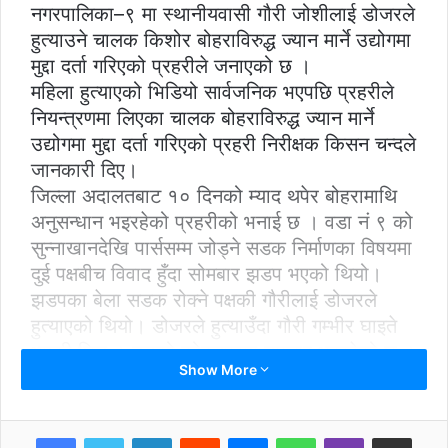
नगरपालिका–९ मा स्थानीयवासी गौरी जोशीलाई डोजरले
हुत्याउने चालक किशोर बोहराविरुद्ध ज्यान मार्ने उद्योगमा
मुद्दा दर्ता गरिएको प्रहरीले जनाएको छ ।
महिला हुत्याएको भिडियो सार्वजनिक भएपछि प्रहरीले
नियन्त्रणमा लिएका चालक बोहराविरुद्ध ज्यान मार्ने
उद्योगमा मुद्दा दर्ता गरिएको प्रहरी निरीक्षक किसन चन्दले
जानकारी दिए।
जिल्ला अदालतबाट १० दिनको म्याद थपेर बोहरामाथि
अनुसन्धान भइरहेको प्रहरीको भनाई छ । वडा नं ९ को
सुन्नाखानदेखि पार्ससम्म जोड्ने सडक निर्माणका विषयमा
दुई पक्षबीच विवाद हुँदा सोमबार झडप भएको थियो।
झडपका बेला सडक रोक्ने पक्षकी गौरीलाई डोजरले
हुत्याएको थियो। डोजरले हुत्याउँदा गौरी गम्भीर घाइते
भएकी छिन् । उनको कोहलपुरमा उपचार भइरहेको छ ।
Show More
यस्तै झडपमा ढुङ्गा हानाहान पनि भएको थियो । ढुङ्गा
हानाहान हुँदा दुवै पक्षका अरु सात समान्य घाइते भएका
थिए। विवाद भएको स्थान गुठीको जमीन रहेको भन्दै
LinkedIn
Reddit
Messenger
WhatsApp
Viber
Share via Email