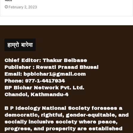
यसैबीच,
सडक निर्माणका विषयमा गाउँलेबीच विवाद हुँदा
February 2, 2023
डोजरले एक स्थानीय महिलालाई हुत्याउने डोजर चालक
पक्राउ परेका छन्।यसका साथै अन्य तीन जनालाई पनि
पक्राउ गरी अनुसन्धान थालिएको छ । झडप गर्ने दुवै
पक्षका गरी अन्य तीन जना पनि पक्राउ गरिएको भए पनि
नाम भने खुलाइएको छैन।
हाम्रो बारेमा
Chief Editor: Thakur Belbase
Publisher : Rewati Prasad Bhusal
Email:
bpbichar1@gmail.com
Phone: 977-1-4417934
BP Bichar Network Pvt. Ltd.
Chandol, Kathmandu-4
B P Ideology National Society foresees a
democratic, rightful, gender-equitable, and
socially inclusive society where peace,
progress, and prosperity are established