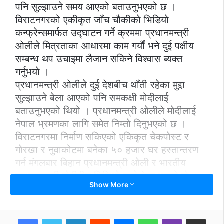
पनि सुल्झाउने समय आएको बताउनुभएको छ ।
विराटनगरको एकीकृत जाँच चौकीको भिडियो
कन्फ्रेन्समार्फत उद्घाटन गर्ने क्रममा प्रधानमन्त्री
ओलीले मित्रताका आधारमा काम गर्यौं भने दुई पक्षीय
सम्बन्ध थप उचाइमा लैजान सकिने विश्वास ब्यक्त
गर्नुभयो ।
प्रधानमन्त्री ओलीले दुई देशबीच थाँती रहेका मुद्दा
सुल्झाउने बेला आएको पनि समकक्षी मोदीलाई
बताउनुभएको थियो । प्रधानमन्त्री ओलीले मोदीलाई
नेपाल भ्रमणका लागि समेत निम्तो दिनुभएको छ ।
विराटनगरमा निर्माण सकिएको एकिकृत चेकपोस्ट र
गोरखा र नुवाकोटमा बनेका ५० हजार घर हस्तान्तरण
गर्न मंगलबार बिहान प्रधानमन्त्री ओली र भारतीय
प्रधानमन्त्री मोदीबीच भिडिओ कन्फेरेन्स भएको हो ।
Show More
LinkedIn
Reddit
Messenger
WhatsApp
Viber
Share via Email