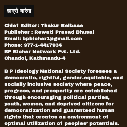
हाम्रो बारेमा
Chief Editor: Thakur Belbase
Publisher : Rewati Prasad Bhusal
Email:
bpbichar1@gmail.com
Phone: 977-1-4417934
BP Bichar Network Pvt. Ltd.
Chandol, Kathmandu-4
B P Ideology National Society foresees a
democratic, rightful, gender-equitable, and
socially inclusive society where peace,
progress, and prosperity are established
through encouraging political parties,
youth, women, and deprived citizens for
democratization and guaranteed human
rights that creates an environment of
optimal utilization of peoples’ potentials.