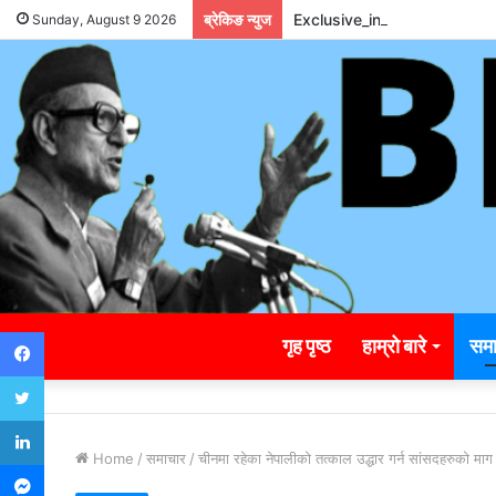
ब्रेकिङ न्युज
Exclusive_insights_surrou
Sunday, August 9 2026
Facebook
गृह पृष्ठ
हाम्रो बारे
समा
Twitter
LinkedIn
Home
/
समाचार
/
चीनमा रहेका नेपालीको तत्काल उद्धार गर्न सांसदहरुको माग
Messenger