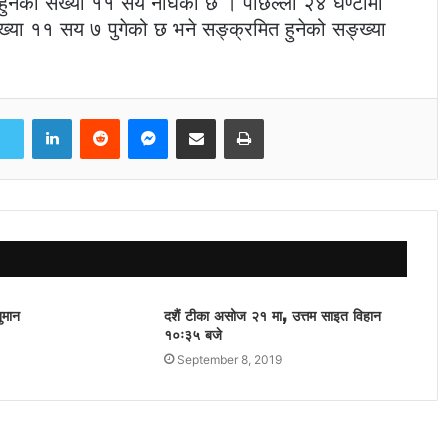
हुनेको संख्या ११ सय नाघेको छ । पछिल्लो २४ घण्टामा
ंख्या ११ सय ७ पुगेको छ भने सङ्क्रमित हुनेको सङ्ख्या
LinkedIn
Reddit
Messenger
Share via Email
Print
नुमान
दशैं टीका असोज २१ मा, उत्तम साइत विहान
१०ः३५ बजे
September 8, 2019