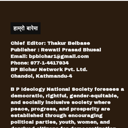
हाम्रो बारेमा
Chief Editor: Thakur Belbase
Publisher : Rewati Prasad Bhusal
Email:
bpbichar1@gmail.com
Phone: 977-1-4417934
BP Bichar Network Pvt. Ltd.
Chandol, Kathmandu-4
B P Ideology National Society foresees a
democratic, rightful, gender-equitable,
and socially inclusive society where
peace, progress, and prosperity are
established through encouraging
political parties, youth, women, and