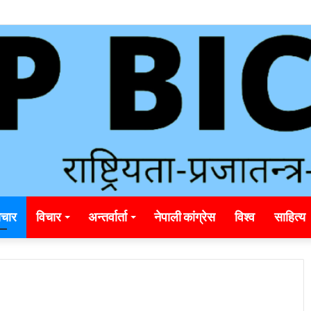
nding_rainbet_empower_informed_crypto_wagering_decision
चार
विचार
अन्तर्वार्ता
नेपाली कांग्रेस
विश्व
साहित्य