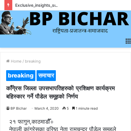
Exclusive_insights_surrounding_rainbet_empower_informed_crypto_wagering_decision
Home
/
breaking
breaking
समाचार
काँगे्रस जिल्ला उपसभापतिहरुको प्रशिक्षण कार्यक्रम
बहिस्कार गर्ने पौडेल समूहको निर्णय
BP Bichar
March 4, 2020
5
1 minute read
२१ फागुन,काठमाडौैँ÷
नेपाली कांग्रेसका वरिष्ठ नेता रामचन्द्र पौडेल समूहले