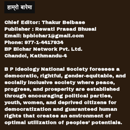
हाम्रो बारेमा
Chief Editor: Thakur Belbase
Publisher : Rewati Prasad Bhusal
Email:
bpbichar1@gmail.com
Phone: 977-1-4417934
BP Bichar Network Pvt. Ltd.
Chandol, Kathmandu-4
B P Ideology National Society foresees a
democratic, rightful, gender-equitable, and
socially inclusive society where peace,
progress, and prosperity are established
through encouraging political parties,
youth, women, and deprived citizens for
democratization and guaranteed human
rights that creates an environment of
optimal utilization of peoples’ potentials.