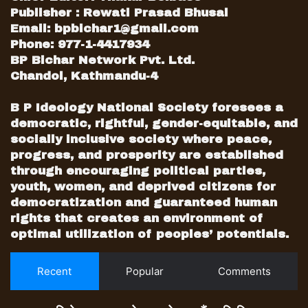
व्यक्ति स्वरोजगार हुने गरी व्यवसाय सञ्चालन गर्न प्रवाह
Publisher : Rewati Prasad Bhusal
हुने १५ लासम्मको कर्जा समेत अब हटेको छ ।
Email:
bpbichar1@gmail.com
Phone: 977-1-4417934
BP Bichar Network Pvt. Ltd.
Chandol, Kathmandu-4
B P Ideology National Society foresees a
democratic, rightful, gender-equitable, and
socially inclusive society where peace,
progress, and prosperity are established
through encouraging political parties,
youth, women, and deprived citizens for
democratization and guaranteed human
rights that creates an environment of
optimal utilization of peoples’ potentials.
Recent
Popular
Comments