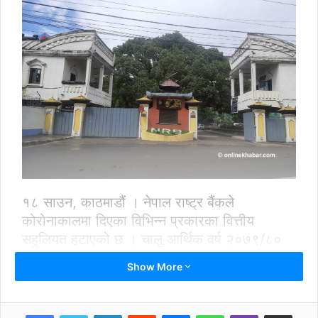
१८ साउन, काठमाडौं । नेपाल राष्ट्र बैंकले
कोरोनाकालमा दिएका विभिन्न प्रकारका वित्तीय
सहुलियत हटाएको छ । चालु आर्थिक वर्ष २०७९/८०
को मौद्रिक नीतिको कार्यान्वयन गर्न बैंक तथा वित्तीय
Show More
संस्थालाई जारी गरेको एकीकृत निर्देशन २०७८ लाई
संशोधन गर्दै नेपाल राष्ट्र बैंकले ती सहुलीयत हटाएको
हो ।
LinkedIn
Reddit
Messenger
WhatsApp
Viber
Share via Email