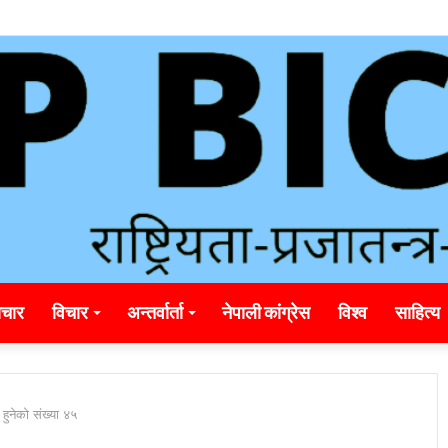
unding_rainbet_empower_informed_crypto_wagering_decision
चार
विचार
अन्तर्वार्ता
नेपाली कांग्रेस
विश्व
साहित्य
 हुनेको संख्या ४५