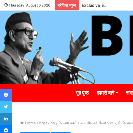
ब्रेकिङ न्युज
Exclusive_insights_surro
Thursday, August 6 2026
Facebook
गृह पृष्ठ
हाम्रो बारे
समा
Twitter
LinkedIn
Home
/
breaking
/
नेपालमा कोरोना संक्रमितको संख्या ४२७ पुग्यो,डिस्चार्ज
Messenger