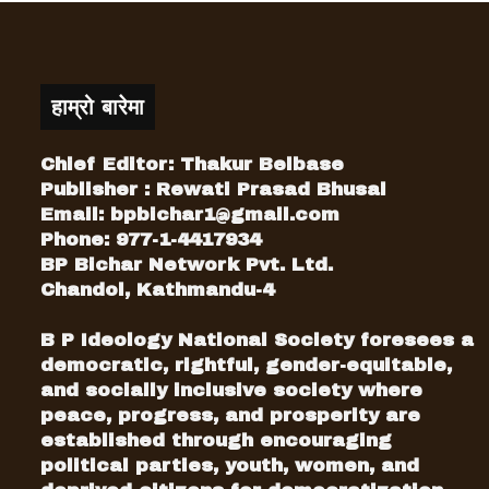
हाम्रो बारेमा
Chief Editor: Thakur Belbase
Publisher : Rewati Prasad Bhusal
Email:
bpbichar1@gmail.com
Phone: 977-1-4417934
BP Bichar Network Pvt. Ltd.
Chandol, Kathmandu-4
B P Ideology National Society foresees a
democratic, rightful, gender-equitable,
and socially inclusive society where
peace, progress, and prosperity are
established through encouraging
political parties, youth, women, and