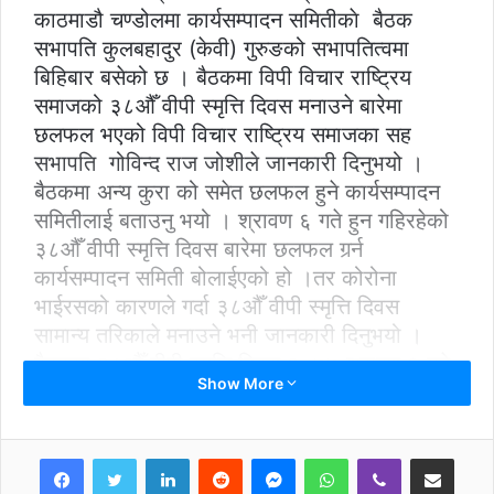
काठमाडौ चण्डोलमा कार्यसम्पादन समितीकाे बैठक
सभापति कुलबहादुर (केवी) गुरुङको सभापतित्वमा
बिहिबार बसेको छ । बैठकमा विपी विचार राष्ट्रिय
समाजको ३८औँ वीपी स्मृत्ति दिवस मनाउने बारेमा
छलफल भएको विपी विचार राष्ट्रिय समाजका सह
सभापति गोविन्द राज जोशीले जानकारी दिनुभयो ।
बैठकमा अन्य कुरा को समेत छलफल हुने कार्यसम्पादन
समितीलाई बताउनु भयो । श्रावण ६ गते हुन गहिरहेको
३८औँ वीपी स्मृत्ति दिवस बारेमा छलफल गर्र्न
कार्यसम्पादन समिती बोलाईएको हो ।तर कोरोना
भाईरसको कारणले गर्दा ३८औँ वीपी स्मृत्ति दिवस
सामान्य तरिकाले मनाउने भनी जानकारी दिनुभयो ।
बैठकमा ३८औँ वीपी स्मृत्ति दिवस २०७७ श्रावण ६ गते
Show More
दिउँसो १२ बजे कोरोनालाई मध्यनजर गर्दै सामाजीक
दुरी कायम गरी वीपी को फोटोमा माल्यारपर्ण गर्न र ७७
वटा जिल्लामा ३८औँ वीपी स्मृत्ति दिवस सामान्य तरिकाले
LinkedIn
Reddit
Messenger
WhatsApp
Viber
Share via Email
मनाउने निर्णय भएको िथयाे ।