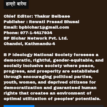
हाम्रो बारेमा
Chief Editor: Thakur Belbase
Publisher : Rewati Prasad Bhusal
Email:
bpbichar1@gmail.com
Phone: 977-1-4417934
BP Bichar Network Pvt. Ltd.
Chandol, Kathmandu-4
B P Ideology National Society foresees a
democratic, rightful, gender-equitable, and
socially inclusive society where peace,
progress, and prosperity are established
through encouraging political parties,
youth, women, and deprived citizens for
democratization and guaranteed human
rights that creates an environment of
optimal utilization of peoples’ potentials.