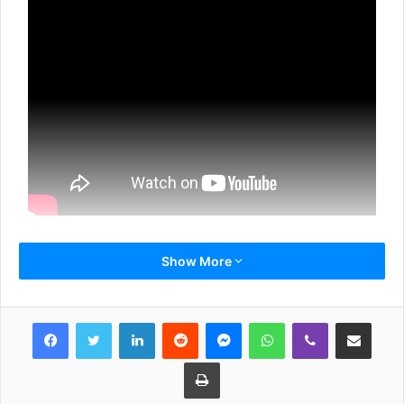
Show More
LinkedIn
Reddit
Messenger
WhatsApp
Viber
Share via Email
Print