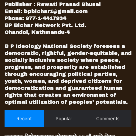
Publisher : Rewati Prasad Bhusal
Email:
bpbichar1@gmail.com
Phone: 977-1-4417934
BP Bichar Network Pvt. Ltd.
Chandol, Kathmandu-4
B P Ideology National Society foresees a
democratic, rightful, gender-equitable, and
socially inclusive society where peace,
progress, and prosperity are established
through encouraging political parties,
youth, women, and deprived citizens for
democratization and guaranteed human
rights that creates an environment of
optimal utilization of peoples’ potentials.
Recent
Popular
Comments