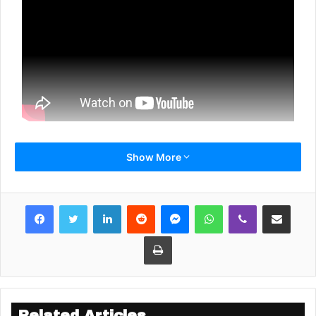
Show More
LinkedIn
Reddit
Messenger
WhatsApp
Viber
Share via Email
Print
Related Articles