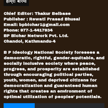
हाम्रो बारेमा
Chief Editor: Thakur Belbase
Publisher : Rewati Prasad Bhusal
Email:
bpbichar1@gmail.com
Phone: 977-1-4417934
BP Bichar Network Pvt. Ltd.
Chandol, Kathmandu-4
B P Ideology National Society foresees a
democratic, rightful, gender-equitable, and
socially inclusive society where peace,
progress, and prosperity are established
through encouraging political parties,
youth, women, and deprived citizens for
democratization and guaranteed human
rights that creates an environment of
optimal utilization of peoples’ potentials.