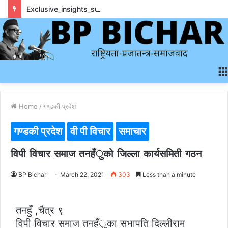
Exclusive_insights_surrounding_rainbet_empower_informed_crypto_wagering_decision
Home
/
गण्डकी प्रदेश
गण्डकी प्रदेश
वी पी विचार
समाचार
विपी विचार समाज तनहँुको जिल्ला कार्यसमिती गठन
BP Bichar
March 22, 2021
303
Less than a minute
तनहुँ ,चैत्र ९
विपी विचार समाज तनहँुका सभापति दिल्लीराम