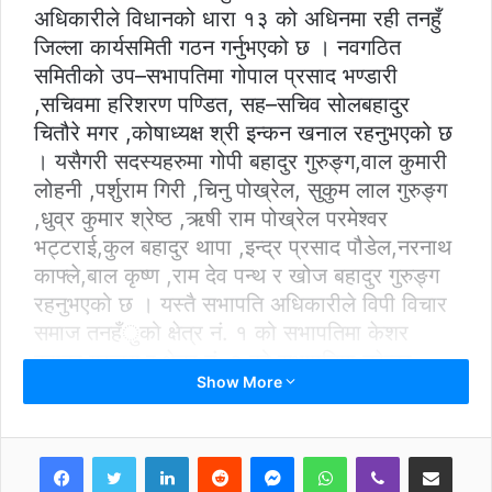
अधिकारीले विधानको धारा १३ को अधिनमा रही तनहुँ
जिल्ला कार्यसमिती गठन गर्नुभएको छ । नवगठित
समितीको उप–सभापतिमा गोपाल प्रसाद भण्डारी
,सचिवमा हरिशरण पण्डित, सह–सचिव सोलबहादुर
चितौरे मगर ,कोषाध्यक्ष श्री इन्कन खनाल रहनुभएको छ
। यसैगरी सदस्यहरुमा गोपी बहादुर गुरुङ्ग,वाल कुमारी
लोहनी ,पर्शुराम गिरी ,चिनु पोख्रेल, सुकुम लाल गुरुङ्ग
,धुव्र कुमार श्रेष्ठ ,ऋषी राम पोख्रेल परमेश्वर
भट्टराई,कुल बहादुर थापा ,इन्द्र प्रसाद पौडेल,नरनाथ
काफ्ले,बाल कृष्ण ,राम देव पन्थ र खोज बहादुर गुरुङ्ग
रहनुभएको छ । यस्तै सभापति अधिकारीले विपी विचार
समाज तनहँुको क्षेत्र नं. १ को सभापतिमा केशर
बहादुर गुरुङ्ग र क्षेत्र नं. २ को सभापतिमा नरेन्द्र
Show More
थापालाई मनोनित गर्नुभएको छ ।
LinkedIn
Reddit
Messenger
WhatsApp
Viber
Share via Email