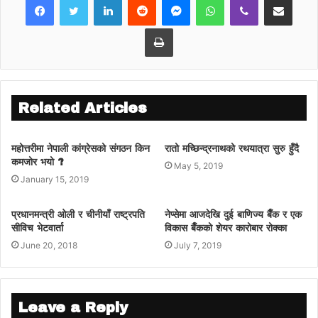
गरेपछि त्यसविरुद्ध सर्वोच्चमा रिट परेको हो।
Print
नेपाली काँग्रेसका सभापति शेरबहादुर देउवा, नेपाल
माओवादी केन्द्रका अध्यक्ष पुष्पकमल दाहाल ‘प्रचण्ड’,
नेकपा एमालेका नेता माधवकुमार नेपाल, जनता
समाजवादी पार्टी नेपालका अध्यक्ष उपेन्द्र यादव र
Related Articles
राष्ट्रिय जनमोर्चाका दुर्गा पौडेलसहित १४६ सांसदले
पनि प्रतिनिधिसभा पुनःस्थापना गरी देउवालाई
महोत्तरीमा नेपाली कांग्रेसको संगठन किन
रातो मच्छिन्द्रनाथको रथयात्रा सुरु हुँदै
प्रधानमन्त्री बनाउनुपर्ने माग गर्दै सोमबार सर्वोच्चमा रिट
कमजोर भयो ?
May 5, 2019
दायर गरेका थिए।
January 15, 2019
प्रधानमन्त्री ओलीले विश्वासको मत नलिई, राजीनामा
प्रधानमन्त्री ओली र चीनीयाँ राष्ट्रपति
नेप्सेमा आजदेखि दुई बाणिज्य बैँक र एक
नदिई, अर्को सरकार गठनको विकल्प हुँदाहुँदै
सीविच भेटवार्ता
विकास बैँकको शेयर कारोबार रोक्का
प्रतिनिधिसभा विघटन गर्नु संविधानविपरीत भएको रिट
June 20, 2018
July 7, 2019
निवेदकहरूको दाबी छ।
Leave a Reply