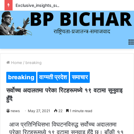
Exclusive_insights_surrounding_rainbet_empower_informed_crypto_wagering_decision
Home
/
breaking
breaking
वाग्मती प्रदेश
समाचार
सर्वोच्च अदालतमा परेका रिटहरूमध्ये १९ वटामा सुनुवाइ
हुँदै
news
May 27, 2021
22
1 minute read
आज प्रतिनिधिसभा विघटनविरुद्ध सर्वोच्च अदालतमा
परेका रिटहरूमध्ये १९ वटामा सुनुवाइ हुँदै छ। बाँकी ११