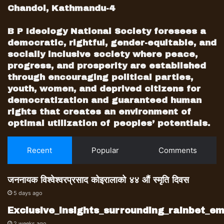
Chandol, Kathmandu-4
B P Ideology National Society foresees a
democratic, rightful, gender-equitable, and
socially inclusive society where peace,
progress, and prosperity are established
through encouraging political parties,
youth, women, and deprived citizens for
democratization and guaranteed human
rights that creates an environment of
optimal utilization of peoples’ potentials.
Recent
Popular
Comments
जननायक विश्वेश्वरप्रसाद कोइरालाको ४४ औं स्मृति दिवस
5 days ago
Exclusive_insights_surrounding_rainbet_
2 weeks ago