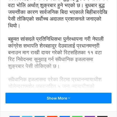
वटा भोलि अर्थात् शुक्रबार हुने भएको छ। बुधबार बुद्ध
जयन्तीका कारण सार्वजनिक बिदा भएकाले बिहीबारदेखि
पेसी तोकिएको सर्वोच्च अदालत प्रशासनले जनाएको
थियो।
बहुमत सांसदले प्रतिनिधिसभा पुर्नस्थापना गरी नेपाली
कांग्रेस सभापति शेरबहादुर देउवालाई प्रधानमन्त्री
बनाउन माग राखी दायर गरेको रिटसहितका ११ वटा
रिट निवेदनमा सुनुवाइ गर्न संवैधानिक इजलासमा
शुक्रबार पेसी तोकिएको छ।
संवैधानिक इजलासमा परेका रिटमा प्रधानन्यायाधीश
चोलेन्द्रशमशेर जबरासहित ५ जना न्यायाधीशको
इजलासमा सुनुवाइ हुनेछ। बिहीबार पेसी तोकिएका रिट
Show More
निवेदनमा भने एकल न्यायाधीशको इजलासमा सुनुवाइ
हुनेछ। सरकारको सिफारिसमा जेठ ७ गते मध्यराति
राष्ट्रपति विद्यादेवी भण्डारीले प्रतिनिधिसभा विघटन
LinkedIn
Reddit
Messenger
WhatsApp
Viber
Share via Email