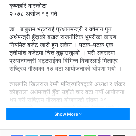
कृष्णहरि बास्कोटा
२०७८ असोज १३ गते
डा। बाबुराम भट्टराई प्रधानमन्त्री र वर्षमान पुन
अर्थमन्त्री हुँदाको बखत राजनीतिक भुमरीका कारण
नियमित बजेट जारी हुन सकेन । पटक–पटक एक
तृतीयांश बजेटमा चित्त बुझाउनुपर्‍यो । यसै अवसरमा
प्रधानमन्त्री भट्टराईका विभिन्न विचारलाई मिलाएर
राष्ट्रिय गौरवका १७ वटा आयोजनाको घोषणा भयो ।
त्यसपछि खिलराज रेग्मी मन्त्रिपरिषद्को अध्यक्ष र शंकर
कोइराला अर्थमन्त्री हुँदा उहाँले चार वटा नयाँ आयोजना
थप गरी राष्ट्रिय गौरवका योजनाको संख्या २१
पुर्‍याउनुभयो । तत्पश्चात् यसको संख्या हेरफेर भयो ।
Show More
हाल सरसर्ती गन्दा राष्ट्रिय गौरवका आयोजना २३ वटा
रहेको पाइन्छ । जसमा सडकतर्फ ६ वटा, सिंचाइतर्फ
LinkedIn
Reddit
Messenger
WhatsApp
Viber
Share via Email