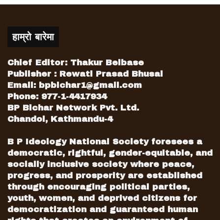
कोशी, कालीगण्डकी र कर्णाली करिडोर ।
कोशी करिडोर तेह्रथुमको बसन्तपुरदेखि उत्तरी तिब्बती
हाम्रो बारेमा
सिमाना किमाथाङ्कासम्म पुग्छ । यसको लम्बाइ १६२
किमि हुने अनुमान गरिएको छ । यसको लागत रु।१६
Chief Editor: Thakur Belbase
अर्ब २० करोड रहेको छ ।
Publisher : Rewati Prasad Bhusal
Email:
bpbichar1@gmail.com
यसैगरी, कालीगण्डकी करिडोर भने नवलपरासीको
Phone: 977-1-4417934
गैंडाकोटदेखि मुस्ताङको कोरलासम्म पुग्नेछ ।
BP Bichar Network Pvt. Ltd.
प्रस्तावित करिडोरमध्ये यो नै सर्वाधिक लामो हो ।
Chandol, Kathmandu-4
यसको लम्बाइ करीब ४३५ किमि हुनेछ । यस
B P Ideology National Society foresees a
आयोजनाको लागत रु।२८ अर्ब ८० करोड अनुमान
democratic, rightful, gender-equitable, and
गरिएको छ ।
socially inclusive society where peace,
progress, and prosperity are established
यस अतिरिक्त, कर्णाली करिडोर खुलालु सिमकोट
through encouraging political parties,
खण्डमा करीब १९६ किमि र हिल्सा सिमकोट खण्डमा
youth, women, and deprived citizens for
करीब ८८ किमि सडक निर्माण गर्ने लक्ष्य राखिएको छ ।
democratization and guaranteed human