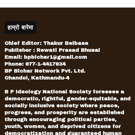
हाम्रो बारेमा
Chief Editor: Thakur Belbase
Publisher : Rewati Prasad Bhusal
Email:
bpbichar1@gmail.com
Phone: 977-1-4417934
BP Bichar Network Pvt. Ltd.
Chandol, Kathmandu-4
B P Ideology National Society foresees a
democratic, rightful, gender-equitable, and
socially inclusive society where peace,
progress, and prosperity are established
through encouraging political parties,
youth, women, and deprived citizens for
democratization and guaranteed human