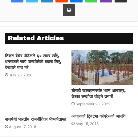
Print
Related Articles
तनहूँ
वी.पी विचार राष्ट्रिय समाज तनँहूले क्या. रेशम गुरुङको
टिकट बेचेर पौडेलले ६० लाख खाँए,
सभापतित्वमा २०८० श्रावण ६ गते वी.पी को विचार र
धनराजले रातो पासपोर्टको बदला लिए,
सिद्धान्तबारे छलफल गरी वी.पी स्मृति दिवश सम्पन्न गर्यो
देउवाले घात गरे
। छलफलमा बरिष्ट अधिवक्ता श्री परशुराम गिरी, डा.
July 28, 2020
विदुरकेशरी न्यौपाने, अधिवक्ता श्री ऋषीराम पोखरेल र
दमौली एफ .एम का कार्यवाहक सभापति श्री माधव
घोराही उपमहानगरकै भवन अलपत्र,
ठेक्का सम्झौता तोड्ने तयारी
खनाल लगाएत वक्ताहरुले भाग लिनुभएको थियो ।
September 28, 2022
आजादको ट्विटमा कांग्रेसको आपत्ति
बाजपेयी भारतीय राजनीतिका भीष्मपितामह
May 15, 2018
August 17, 2018