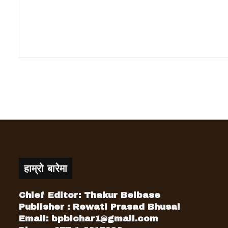
हाम्रो बारेमा
Chief Editor: Thakur Belbase
Publisher : Rewati Prasad Bhusal
Email:
bpbichar1@gmail.com