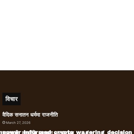
विचार
वैदिक सनातन धर्ममा राजनीति
March 27, 2026
empower_informed_crypto_wagering_decision
रामनवमी, वाल्मीकि रामायण र रामराज्य