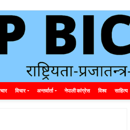
unding_rainbet_empower_informed_crypto_wagering_decision
चार
विचार
अन्तर्वार्ता
नेपाली कांग्रेस
विश्व
साहित्य