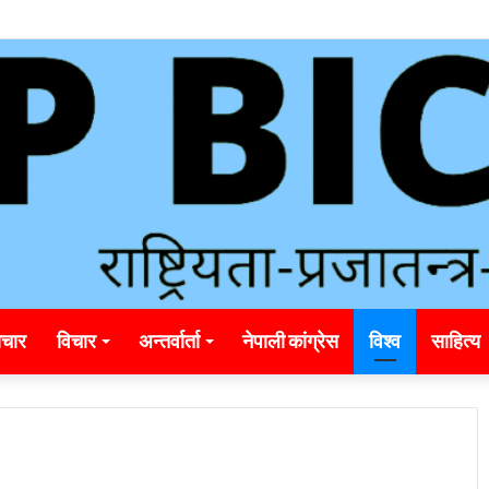
ding_rainbet_empower_informed_crypto_wagering_decision
चार
विचार
अन्तर्वार्ता
नेपाली कांग्रेस
विश्व
साहित्य