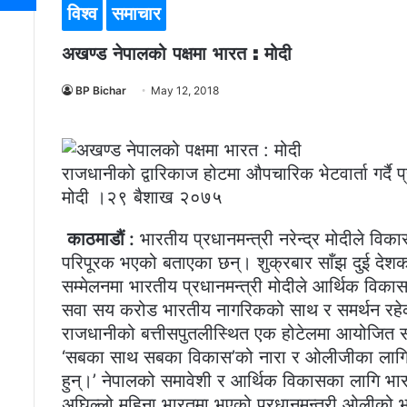
विश्व
समाचार
अखण्ड नेपालको पक्षमा भारत : मोदी
BP Bichar
May 12, 2018
राजधानीको द्वारिकाज होटमा औपचारिक भेटवार्ता गर्दै प्
मोदी ।२९ बैशाख २०७५
काठमाडौं :
भारतीय प्रधानमन्त्री नरेन्द्र मोदीले वि
परिपूरक भएको बताएका छन्। शुक्रबार साँझ दुई देशका
सम्मेलनमा भारतीय प्रधानमन्त्री मोदीले आर्थिक विका
सवा सय करोड भारतीय नागरिकको साथ र समर्थन रहे
राजधानीको बत्तीसपुतलीस्थित एक होटेलमा आयोजित संय
‘सबका साथ सबका विकास’को नारा र ओलीजीका लागि ‘स
हुन्।’ नेपालको समावेशी र आर्थिक विकासका लागि भार
अघिल्लो महिना भारतमा भएको प्रधानमन्त्री ओलीको 