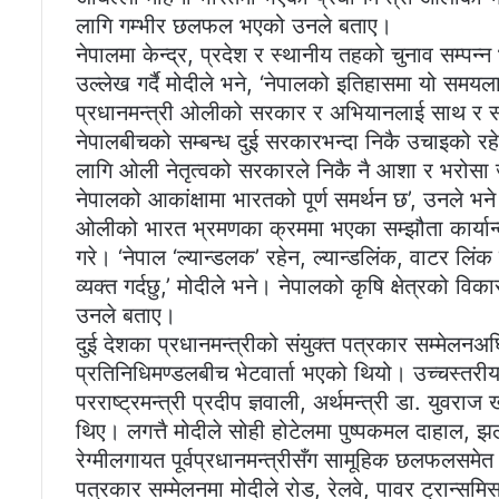
लागि गम्भीर छलफल भएको उनले बताए।
नेपालमा केन्द्र, प्रदेश र स्थानीय तहको चुनाव सम्
उल्लेख गर्दै मोदीले भने, ‘नेपालको इतिहासमा यो समयलाई
प्रधानमन्त्री ओलीको सरकार र अभियानलाई साथ र स
नेपालबीचको सम्बन्ध दुई सरकारभन्दा निकै उचाइको र
लागि ओली नेतृत्वको सरकारले निकै नै आशा र भरोसा
नेपालको आकांक्षामा भारतको पूर्ण समर्थन छ’, उनले भन
ओलीको भारत भ्रमणका क्रममा भएका सम्झौता कार्यान्
गरे। ‘नेपाल ‘ल्यान्डलक’ रहेन, ल्यान्डलिंक, वाटर लिंक
व्यक्त गर्दछु,’ मोदीले भने। नेपालको कृषि क्षेत्रको वि
उनले बताए।
दुई देशका प्रधानमन्त्रीको संयुक्त पत्रकार सम्मेलनअ
प्रतिनिधिमण्डलबीच भेटवार्ता भएको थियो। उच्चस्तरीय भ
परराष्ट्रमन्त्री प्रदीप ज्ञवाली, अर्थमन्त्री डा. युवरा
थिए। लगत्तै मोदीले सोही होटेलमा पुष्पकमल दाहाल, झल
रेग्मीलगायत पूर्वप्रधानमन्त्रीसँग सामूहिक छलफलसमे
पत्रकार सम्मेलनमा मोदीले रोड, रेलवे, पावर ट्रान्सम