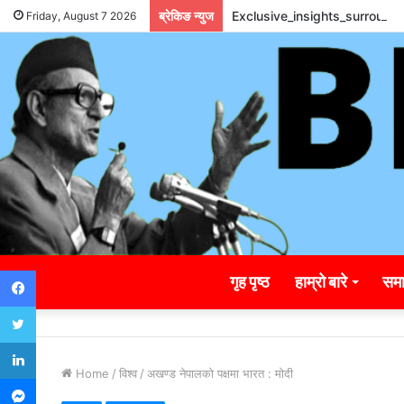
ब्रेकिङ न्युज
Exclusive_insights_surroun
Friday, August 7 2026
Facebook
गृह पृष्ठ
हाम्रो बारे
समा
Twitter
LinkedIn
Home
/
विश्व
/
अखण्ड नेपालको पक्षमा भारत : मोदी
Messenger