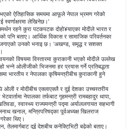
पन्न भएको ऐतिहासिक समयमा आफूले नेपाल भ्रमण गरेको
 स्वर्णाक्षरमा लेखिनेछ।’
मर्थन रहने कुरा पटकपटक दोहो¥याएका मोदीले भारत र
हेको पनि बताए। आर्थिक विकास र सामाजिक परिवर्तनका
 जगाएको उनको भनाइ छ। ‘अखण्ड, समृद्ध र सशक्त
े।
वयनको विषयमा विस्तारमा कुराकानी भएको मोदीले उल्लेख
 हो भन्ने ओलीजीको भिजनमा हर प्रयास गर्ने प्रतिबद्धता
कासमा भारतीय र नेपालका कृषिमन्त्रीबीच कुराकानी हुने
घि ओली र मोदीबीच एक्लाएक्लै र दुई देशका उच्चस्तरीय
ेटवार्तामा नेपालका तर्फबाट गृहमन्त्री रामबहादुर थापा,
ज खतिवडा, स्वास्थ्य राज्यमन्त्री पद्मा अर्याललगायत सहभागी
नाथ खनाल, मन्त्रिपरिषद्का पूर्वअध्यक्ष खिलराज
त गरेका थिए।
िसन, तेलमार्गबाट दुई देशबीच कनेक्टिभिटी बढेको बताए।