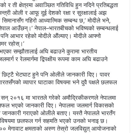
 र ती क्षेत्रमा अवाञ्छित गतिविधि हुन नदिने प्रतिबद्धता
्त्री ओली र आफू दुई देशको रक्षा र सुरक्षालाई अझ
सिमानासँग गहिरो आध्यात्मिक सम्बन्ध छ,’ मोदीले भने,
ु नेपाल आउँछन्।’ नेपाल–भारतबीचको भविष्यको सम्बन्धलाई
नि आभार रहेको मोदीले औंल्याए। मोदीले आफ्नो
 अमर रहोस्।’
 भएका सम्झौतालाई अघि बढाउने कुरामा भारतीय
ार्ग र रेलमार्गमा द्विपक्षीय रूपमा काम अघि बढाउने
बीच छिट्टै भेटघाट हुने पनि ओलीले जानकारी दिए। पावर
भारतसँगको व्यापार घाटाका विषयमा भने दुवै पक्षले छलफल
ीले सन् २०१६ मा भारतले गरेको अमौद्रिकीकरणले नेपालमा
ीय छलफल भएको जानकारी दिए। नेपालमा जलमार्ग विकासको
ने जानकारी गराएको ओलीले बताए। यस्तै नेपालले भारतँग
यस विषयमा छलफल गर्न सहमति भएको उनको भनाइ छ।
ि ९०० मेगावाट क्षमताको अरुण तेस्रो जलविद्युत् आयोजनाको