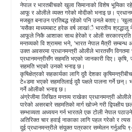
नेपाल र भारतबीचको खुला सिमानाको विशेष भूमिका रहेको
आफू र ओलीले व्यक्त गरेको मोदीको भनाइ छ। प्रधानमन
मजबुत बनाउन प्रतिबद्ध रहेको पनि उनले बताए। ‘खुला 
‘यसैका माध्यमबाट हरेक वर्ष लाखांै भारतीय श्रद्धाल
आफूले निकै आशाका साथ हेरेको र ओली सरकारप्रति प
मन्तव्यको वि श्राममा भने, ‘भारत नेपाल मैत्री सम्बन्ध
उक्त अवसरमा प्रधानमन्त्री ओलीले भारतसँग विगतमा
प्रधानमन्त्रीसँग सहमति भएको जानकारी दिए। कृषि, जलम
सहमति भएको उनको भनाइ छ।
कृषिक्षेत्रको सहकार्यका लागि दुवै देशका कृषिमन्त्री
टे«डमा भएको सहमतिलाई दुवै पक्षले पालना गर्ने छन्। 
गर्ने ओलीको भनाइ छ।
अंग्रेजीमा लिखित मन्तव्य राखेका प्रधानमन्त्री ओल
पारेको असरबारे सहमतिको मार्ग खोज्ने गरी द्विपक्ष
सम्भाव्यता अध्ययन गर्न भारतले एक टोली नेपाल पठाउ
अतिरिक्त चार हवाई नाकाका लागि पहल गरेको र त्
दुई प्रधानमन्त्रीले संयुक्त पत्रकार सम्मेलन गर्नुअघ