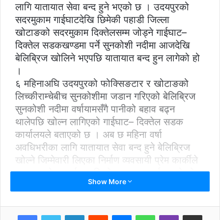
लागि यातायात सेवा बन्द हुने भएको छ । उदयपुरको
सदरमुकाम गाईघाटदेखि छिमेकी पहाडी जिल्ला
खोटाङको सदरमुकाम दिक्तेलसम्म जोड्ने गाईघाट–
दिक्तेल सडकखण्डमा पर्ने सुनकोशी नदीमा आजदेखि
बेलिब्रिज खोलिने भएपछि यातायात बन्द हुन लागेको हो
।
६ महिनाअघि उदयपुरको फोक्सिङटार र खोटाङको
लिच्कीराम्चेबीच सुनकोशीमा जडान गरिएको बेलिब्रिज
सुनकोशी नदीमा वर्षायामसँगै पानीको बहाव बढ्न
थालेपछि खोल्न लागिएको गाईघाट– दिक्तेल सडक
कार्यालयले बताएको छ । अब छ महिना वर्षा
अवधिभरीका लागि यातायात सेवा बन्द हुने बेलिब्रिज
खोल्ने जिम्मेवारी लिएका निर्माण व्यवसायी प्रेम कार्कीले
बताउनुभयो । गाईघाट दिक्तेल सडक कार्यालय बोक्सेका
Show More
प्राविधिक राजेन्द्र जोशीका अनुसार सुनकोशी नदीमा
नदीको बहावमा दिनानुदिन वृद्धि हुँदै गएको र बेलिब्रिज
बगाउने खतरा बढेको छ ।
LinkedIn
Reddit
Messenger
WhatsApp
Viber
Share via Email