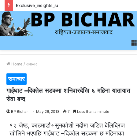
Exclusive_insights_surrounding_rainbet_empower_informed_crypto_wagering_decision
Home
/
समाचार
समाचार
गाईघाट –दिक्तेल सडकमा शनिवारदेखि ६ महिना यातायात
सेवा बन्द
BP Bichar
May 26, 2018
7
Less than a minute
१२ जेष्ठ, काठमाडौ÷सुनकोशी नदीमा जडित बेलिब्रिज
खोलिने भएपछि गाईघाट –दिक्तेल सडकमा छ महिनाका