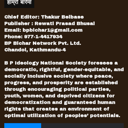
हाम्रो बारेमा
Chief Editor: Thakur Belbase
Publisher : Rewati Prasad Bhusal
Email:
bpbichar1@gmail.com
Phone: 977-1-4417934
BP Bichar Network Pvt. Ltd.
Chandol, Kathmandu-4
B P Ideology National Society foresees a
democratic, rightful, gender-equitable, and
socially inclusive society where peace,
progress, and prosperity are established
through encouraging political parties,
youth, women, and deprived citizens for
democratization and guaranteed human
rights that creates an environment of
optimal utilization of peoples’ potentials.