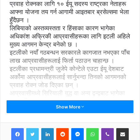
प्रवाह रोक्नका लागि १० ईयू सदस्य राष्ट्रका नेताहरू
आफ्ना योजना तय गर्न आगामी आइतबार ब्रसेल्समा भेला
हुँदैछन ।
लिबियाको अस्तव्यस्तता र हिंसाका कारण भागेका
अधिकांश अफ्रिकी आप्रवासीहरूका लागि इटली अहिले
मुख्य आगमन केन्द्र बनेको छ ।
इटलीको नयाँ गठबन्धन सरकारले कागजात नभएका पाँच
लाख आप्रवासीहरूलाई फिर्ता पठाउन चाहान्छ ।
इटलीका प्रधामन्त्री जुजेपे कोन्टेले एउटा ईयू देशबाट
अर्कोमा आप्रवासीहरूलाई सार्नुभन्दा तिनको आगमनको
प्रवाह रोक्न जोड दिएका छन् ।
आप्रवासीमध्ये सिरियाली युद्ध वा अन्य द्वन्द्वबाट भागेका
शरणार्थीहरू छन् ।
Show More
तीसँग सामान्यतया शरण पाउने अधिकार छ । अघिल्लो
हप्ता इटलीले ६ सय ६० जना आप्रवासी बोकेको एउटा
जहाजलाई भित्रिन नदिएपछि उसको फ्रान्ससँग
LinkedIn
Reddit
Messenger
WhatsApp
Viber
Share via Email
कूटनीतिक विवाद भएको थियो ।